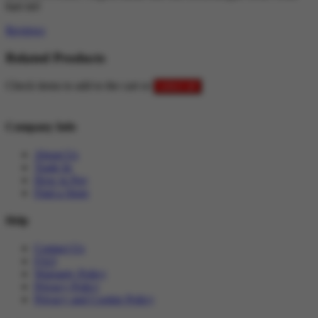
hari ini!
Reviews
Related Products
Check items to add to the cart or
select all
Company Info
About Us
Trade In
How to Pay
Find a Store
Help
Contact Us
FAQ
Warranty Policy
Privacy Policy
Privacy and Cookie Policy