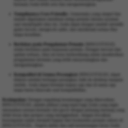
bermain Anda lebih seru dan menguntungkan.
Tampilannya User-Friendly:
Antarmuka yang simpel dan
mudah digunakan membuat setiap pemain merasa nyaman
saat menjelajahi situs ini. Anda dapat dengan mudah memilih
game favorit, mengecek saldo, dan menikmati semua fitur
tanpa kesulitan.
Berfokus pada Pengalaman Pemain:
BINGOTOGEL
selalu berfokus pada kepuasan pemain. Dengan inovasi dan
update terbaru, situs ini terus berkembang untuk memberikan
pengalaman bermain yang lebih menyenangkan dan
menguntungkan.
Kompatibel di Semua Perangkat:
BINGOTOGEL dapat
diakses melalui berbagai perangkat, baik itu desktop maupun
mobile. Anda dapat bermain kapan saja dan di mana saja
tanpa harus khawatir soal kompatibilitas.
Kesimpulan:
Dengan segudang keuntungan yang ditawarkan,
BINGOTOGEL adalah pilihan yang tepat bagi Anda yang ingin
merasakan sensasi bermain slot gacor dengan peluang menang yang
lebih besar dan jackpot yang menggiurkan. Jangan lewatkan
kesempatan untuk menjadi bagian dari komunitas pemain sukses di
BINGOTOGEL. Segera daftar dan raih kemenangan besar Anda