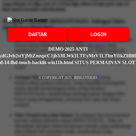
expertbook-b3-flip-core-i5-1235u-8gb-ddr4-512gb-pcie-ssd-14-
fhd-touch-backlit-win11h.html
Mengapa Memilih BINGOTOGEL Sebagai Situs
Slot Gacor Hari Ini?
DAFTAR
LOGIN
Slot Gacor yang Mudah Menang:
BINGOTOGEL dikenal
karena menyediakan berbagai pilihan
slot gacor
yang
DEMO 2025 ANTI
memberikan peluang menang lebih besar. Tidak hanya itu,
GVydGJvb2stYjMtZmxpcC1jb3JlLWk1LTEyMzV1LThnYi1kZHI0
sistem permainan yang adil dan transparan memungkinkan
setiap pemain merasakan kemenangan dengan peluang yang
b-pcie-ssd-14-fhd-touch-backlit-win11h.html SITUS PERM
wajar.
Jackpot Maxwin Setiap Hari:
Dengan
slot
yang
© COPYRIGHT 2025
|
BINGOTOGEL
menawarkan jackpot maxwin, Anda memiliki kesempatan
untuk meraih kemenangan besar setiap harinya.
BINGOTOGEL memberikan berbagai game dengan fitur
bonus yang menggiurkan, termasuk free spin dan mega
jackpot.
Situs Terpercaya dan Aman:
Keamanan dan kenyamanan
pemain adalah prioritas utama BINGOTOGEL. Situs ini
dilengkapi dengan sistem keamanan terbaik yang melindungi
data pribadi dan transaksi Anda, memberikan Anda