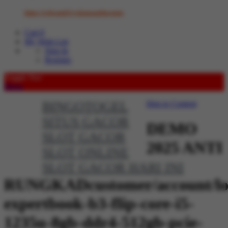
https://rebrand.ly/whatsappbosstoto
Cart
0
My Wish List
Sign In
Register
Toggle Nav
Menu
BINGOTOGEL
Skip to Content
SITUS GACOR
DEMO
SLOT GACOR
2025 ANTI
SLOT ONLINE
SLOT GACOR HARI INI
RUNGKADcustomer/account/
expertbook-b3-flip-core-i5-
1235u-8gb-ddr4-512gb-pcie-