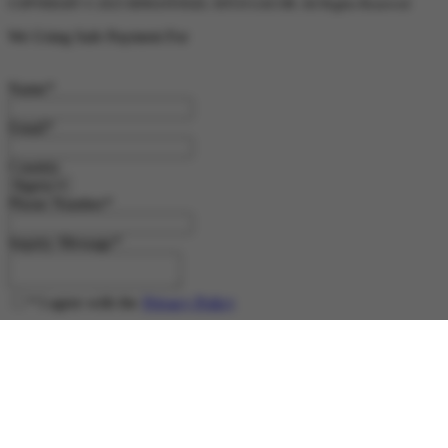
COPYRIGHT © 2025 BINGOTOGEL SITUS GACOR. All Rights Reserved
We Using Safe Payment For
Name
*
Email
*
Country
Phone Number
*
Inquiry Message
*
*
I agree with the
Privacy Policy