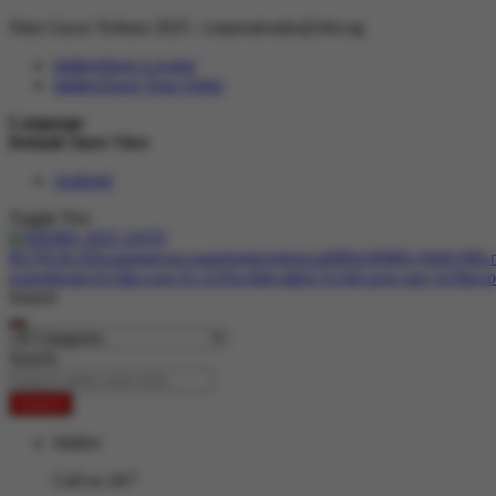
Situs Gacor Terbaru 2025 :
corporatesales@slot.ng
hidden
Store Locator
hidden
Track Your Order
Language
Default Store View
Android
Toggle Nav
Search
Search
Search
hidden
Call us 24/7