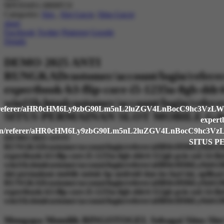
90NX04S1-M00FC0
Categories:
Slot
,
Slot Gacor
,
Situs Gacor
share
Facebook
Twitter
Pinterest
Google
Details
DEMO 2025 ANTI
RUNGKADcustomer/account/login/re
expertbook-b3-flip-core-i5-1235u-8gb-ddr4
win11h.htmlcustomer/account/logi
in/referer/aHR0cHM6Ly9zbG90Lm5nL2luZGV4LnBocC9hc3V
SITUS PERMAINAN SLOT MOBILE 
expert
t/login/referer/aHR0cHM6Ly9zbG90Lm5nL2luZGV4LnBocC
DEMO 2025 ANTI
SITUS 
RUNGKADcustomer/account/login/referer/aHR0cHM6Ly
expertbook-b3-flip-core-i5-1235u-8gb-ddr4-512gb-pcie-ssd-14-fhd
win11h.htmlcustomer/account/login/referer/aHR0cHM
slot permainan mobile untuk hp android dan ios hari ini, apli
RUNGKADcustomer/account/login/referer/aHR0cHM6Ly
expertbook-b3-flip-core-i5-1235u-8gb-ddr4-512gb-pcie-ssd-14-fhd
win11h.htmlcustomer/account/login/referer/aHR0cHM
Mengapa Memilih BINGOTOGEL Sebagai Situs Slot 