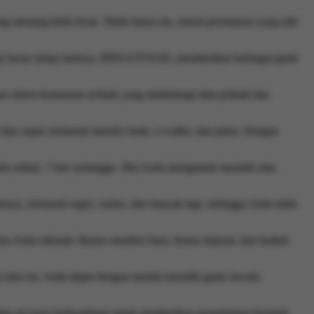
 menang lebih besar. Tidak hanya itu, sistem permainan yang adil
an besar setiap harinya. BINGOTOGEL memberikan berbagai game
sistem keamanan terbaik yang melindungi data pribadi dan
epat, termasuk transfer bank, e-wallet, dan pulsa. Dengan
 sehari, 7 hari seminggu. Jika Anda mengalami masalah atau
a, termasuk togel, casino, dan banyak lagi, sehingga Anda tidak
 Anda nikmati. Bonus member baru, bonus deposit, dan hadiah
situs ini. Anda dapat dengan mudah memilih game favorit,
tus ini terus berkembang untuk memberikan pengalaman bermain