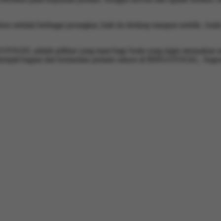
melalui berbagai perangkat, baik itu desktop maupun mobile. Anda d
GEL adalah pilihan yang tepat bagi Anda yang ingin merasakan sens
enjadi bagian dari komunitas pemain sukses di BINGOTOGEL. Segera d