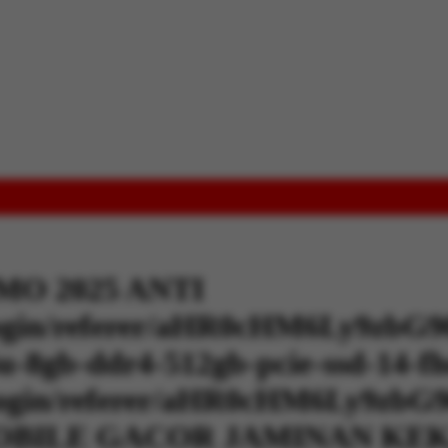
COR
SLOT GACOR
SLOT O
MO 2025 ANTI
login/referer/aHR0cHM6Ly9
5u-8gb-ddr4-512gb-pcie-ssd-14-fh
unt/login/referer/aHR0cHM6
MOBILE GACOR JAMINAN K