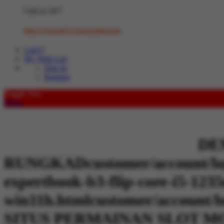
Call us 24/7
https://rebrand.ly/whatsappbosstoto
Cart
0
My Wish List
Sign In
Register
Toggle Nav
Menu
BINGOTOGEL
SITUS GA
SLOT GACOR HARI INI
DE
RUNGKADcustomer/account/
expertbook-b3-flip-core-i5-123
win11h.htmlcustomer/acco
SITUS PERMAINAN SLOT 