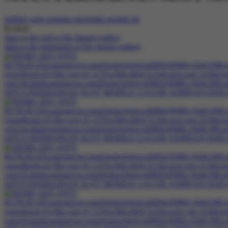
Jadilah yang pertama mengulas produk ini
In stock
Skip to the end of the images gallery
Skip to the beginning of the images gallery