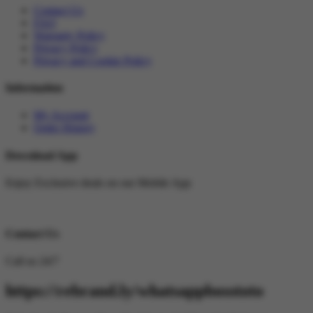
Contact Us
FAQ
Warranty Policy
Privacy Policy
Privacy and Cookie Policy
Information
My Account
Order History
Download App
Enjoy Exclusive deals on our Mobile App
Contact Us
Call us 24/7
https://rebrand.ly/whatsappbosstoto