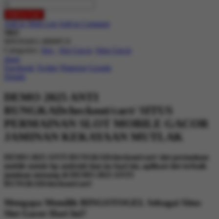
Add to Cart
Add to Wish List
Add to Compare
SKU
90NX04S1-M00FC0
Categories:
Slot
,
Slot Gacor
,
Situs Gacor
share
Facebook
Twitter
Pinterest
Google
Details
DEMO 2025 ANTI
RUNGKADcheckout/cart/ SITUS
PERMAINAN SLOT MOBILE GACOR
JAMINAN KEKAYAAN MUTLAK
DEMO 2025 ANTI RUNGKADcheckout/cart/ slot permainan
mobile untuk hp android dan ios hari ini, aplikasi slot terbaik
jaminan menang di DEMO 2025 ANTI
RUNGKADcheckout/cart/
Mengapa Memilih BINGOTOGEL Sebagai Situs
Slot Gacor Hari Ini?