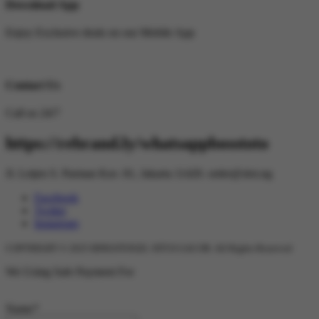
Download App
Enjoy Exclusive deals on our Mobile App
Contact Us
Call us 24/7
https://rebrand.ly/whatsappbosstoto
Jl. Letjen S. Parman Kav. 81, Jakarta 11420.
order@slot.ng
Facebook
Twitter
Instagram
COPYRIGHT © 2025 BINGOTOGEL SITUS GACOR. All Rights Reserved
We Using Safe Payment For
Name
*