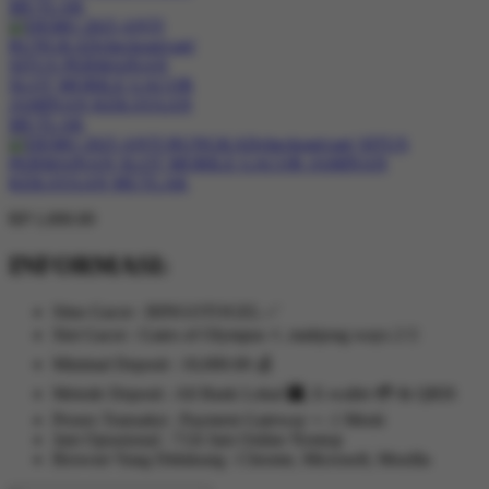
RP 1,000.00
INFORMASI:
Situs Gacor : BINGOTOGEL ✅
Slot Gacor : Gates of Olympus ⚡, mahjong ways 2 🀄
Minimal Deposit : 10,000.00 💰
Metode Deposit : All Bank Lokal 🏧, E-wallet 💳 & QRIS
Proses Transaksi : Payment Gateway +- 1 Menit
Jam Oprasional : 7/24 Jam Online Nontop
Browser Yang Didukung : Chrome, Microsoft, Mozilla