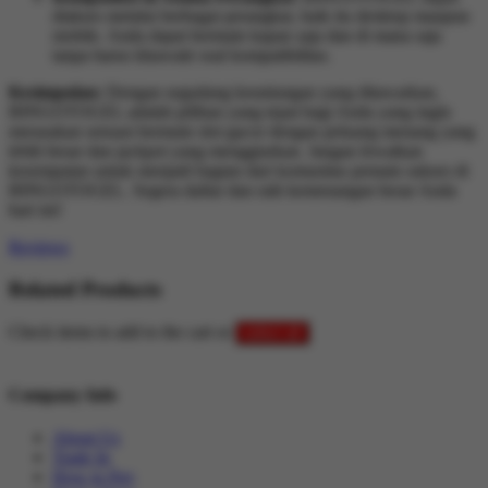
diakses melalui berbagai perangkat, baik itu desktop maupun
mobile. Anda dapat bermain kapan saja dan di mana saja
tanpa harus khawatir soal kompatibilitas.
Kesimpulan:
Dengan segudang keuntungan yang ditawarkan,
BINGOTOGEL adalah pilihan yang tepat bagi Anda yang ingin
merasakan sensasi bermain slot gacor dengan peluang menang yang
lebih besar dan jackpot yang menggiurkan. Jangan lewatkan
kesempatan untuk menjadi bagian dari komunitas pemain sukses di
BINGOTOGEL. Segera daftar dan raih kemenangan besar Anda
hari ini!
Reviews
Related Products
Check items to add to the cart or
select all
Company Info
About Us
Trade In
How to Pay