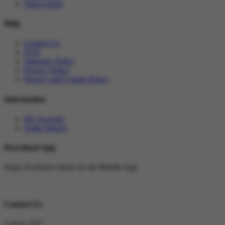
Find a Store
Help
Contact Us
FAQ
Warranty Policy
Privacy Policy
Privacy and Cookie Policy
Information
My Account
Order History
Download App
Enjoy Exclusive deals on our Mobile App
Contact Us
Call us 24/7