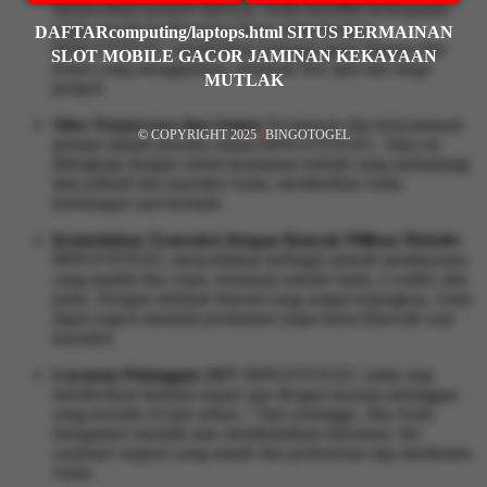
menawarkan jackpot maxwin, Anda memiliki kesempatan
untuk meraih kemenangan besar setiap harinya.
DAFTARcomputing/laptops.html SITUS PERMAINAN
BINGOTOGEL memberikan berbagai game dengan fitur
SLOT MOBILE GACOR JAMINAN KEKAYAAN
bonus yang menggiurkan, termasuk free spin dan mega
MUTLAK
jackpot.
Situs Terpercaya dan Aman:
Keamanan dan kenyamanan
© COPYRIGHT 2025
|
BINGOTOGEL
pemain adalah prioritas utama BINGOTOGEL. Situs ini
dilengkapi dengan sistem keamanan terbaik yang melindungi
data pribadi dan transaksi Anda, memberikan Anda
ketenangan saat bermain.
Kemudahan Transaksi dengan Banyak Pilihan Metode:
BINGOTOGEL menyediakan berbagai metode pembayaran
yang mudah dan cepat, termasuk transfer bank, e-wallet, dan
pulsa. Dengan minimal deposit yang sangat terjangkau, Anda
dapat segera memulai permainan tanpa harus khawatir soal
transaksi.
Layanan Pelanggan 24/7:
BINGOTOGEL selalu siap
memberikan bantuan kapan saja dengan layanan pelanggan
yang tersedia 24 jam sehari, 7 hari seminggu. Jika Anda
mengalami masalah atau membutuhkan informasi, tim
customer support yang ramah dan profesional siap membantu
Anda.