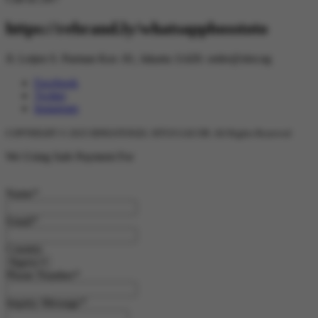
https://rebrand.ly/whatsappbosstoto
Jl. Letjen S. Parman Kav. 81, Jakarta 11420.
order@slot.ng
Facebook
Twitter
Instagram
COPYRIGHT © 2025 BINGOTOGEL SITUS GACOR. All Rights Reserved
We Using Safe Payment For
Name
*
Email
*
Country
Phone Number
*
Inquiry Message
*