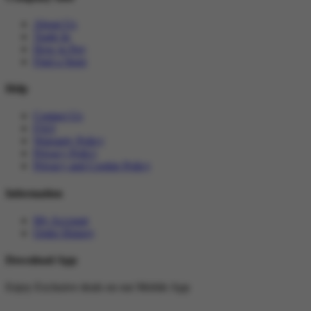
About Us
Trade In
How to Pay
Find a Store
Help
Contact Us
FAQ
Warranty Policy
Privacy Policy
Privacy and Cookie Policy
Information
My Account
Order History
Download App
Enjoy Exclusive deals on our Mobile App