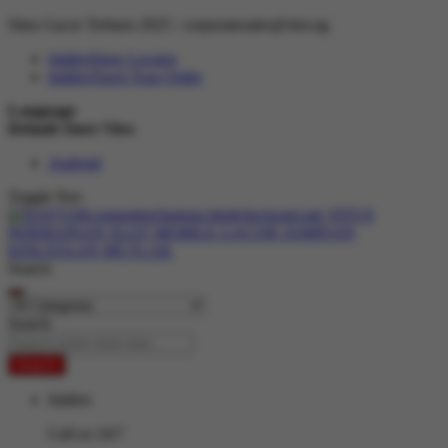
Situs Gacor Terbaru 2025 :
corporatesales@slot.ng
hidden
Store Locator
hidden
Track Your Order
Language
Default Store View
Android
Toggle Nav
Search
Search
Search
hidden
Call us 24/7