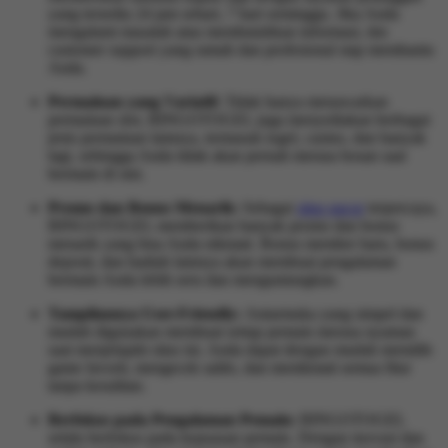
yang tersedia 24 jam sehari, 7 hari seminggu. Jika Anda
mengalami masalah atau membutuhkan informasi, tim
customer support yang ramah dan profesional siap membantu
Anda.
Permainan yang Variatif:
Tidak hanya menawarkan
permainan slot, BINGOTOGEL juga menyediakan berbagai
jenis permainan lainnya, termasuk togel, casino, dan banyak
lagi, sehingga Anda tidak akan pernah merasa bosan saat
bermain di sini.
Promo dan Bonus Menarik:
Sebagai
situs gacor
terpercaya,
BINGOTOGEL memberikan banyak promo dan bonus
menarik yang bisa Anda nikmati. Bonus member baru, bonus
deposit, dan hadiah lainnya akan membuat pengalaman
bermain Anda lebih seru dan menguntungkan.
Tampilannya User-Friendly:
Antarmuka yang simpel dan
mudah digunakan membuat setiap pemain merasa nyaman
saat menjelajahi situs ini. Anda dapat dengan mudah memilih
game favorit, mengecek saldo, dan menikmati semua fitur
tanpa kesulitan.
Berfokus pada Pengalaman Pemain:
BINGOTOGEL
selalu berfokus pada kepuasan pemain. Dengan inovasi dan