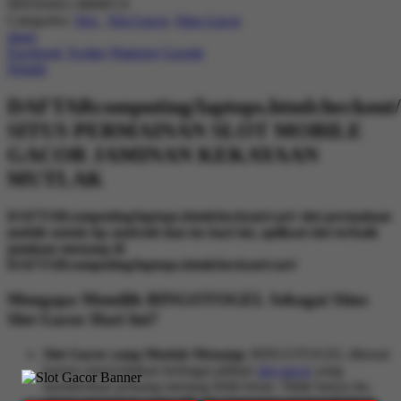
90NX04S1-M00FC0
Categories:
Slot
,
Slot Gacor
,
Situs Gacor
share
Facebook
Twitter
Pinterest
Google
Details
DAFTARcomputing/laptops.htmlcheckout/
SITUS PERMAINAN SLOT MOBILE
GACOR JAMINAN KEKAYAAN
MUTLAK
DAFTARcomputing/laptops.htmlcheckout/cart/ slot permainan
mobile untuk hp android dan ios hari ini, aplikasi slot terbaik
jaminan menang di
DAFTARcomputing/laptops.htmlcheckout/cart/
Mengapa Memilih BINGOTOGEL Sebagai Situs
Slot Gacor Hari Ini?
Slot Gacor yang Mudah Menang:
BINGOTOGEL dikenal
karena menyediakan berbagai pilihan
slot gacor
yang
memberikan peluang menang lebih besar. Tidak hanya itu,