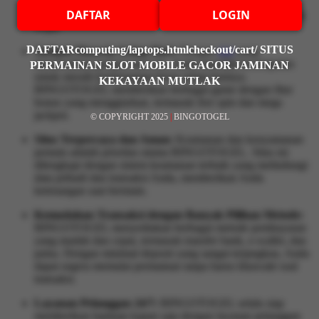
sistem permainan yang adil dan transparan memungkinkan
DAFTAR
LOGIN
setiap pemain merasakan kemenangan dengan peluang yang
wajar.
DAFTARcomputing/laptops.htmlcheckout/cart/ SITUS
Jackpot Maxwin Setiap Hari:
Dengan
slot
yang
menawarkan jackpot maxwin, Anda memiliki kesempatan
PERMAINAN SLOT MOBILE GACOR JAMINAN
untuk meraih kemenangan besar setiap harinya.
KEKAYAAN MUTLAK
BINGOTOGEL memberikan berbagai game dengan fitur
bonus yang menggiurkan, termasuk free spin dan mega
jackpot.
© COPYRIGHT 2025
|
BINGOTOGEL
Situs Terpercaya dan Aman:
Keamanan dan kenyamanan
pemain adalah prioritas utama BINGOTOGEL. Situs ini
dilengkapi dengan sistem keamanan terbaik yang melindungi
data pribadi dan transaksi Anda, memberikan Anda
ketenangan saat bermain.
Kemudahan Transaksi dengan Banyak Pilihan Metode:
BINGOTOGEL menyediakan berbagai metode pembayaran
yang mudah dan cepat, termasuk transfer bank, e-wallet, dan
pulsa. Dengan minimal deposit yang sangat terjangkau, Anda
dapat segera memulai permainan tanpa harus khawatir soal
transaksi.
Layanan Pelanggan 24/7:
BINGOTOGEL selalu siap
memberikan bantuan kapan saja dengan layanan pelanggan