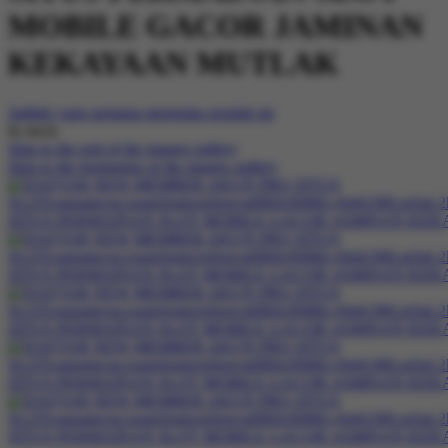
MOBILE GACOR JAMINAN
KEKAYAAN MUTLAK
Jadilah yang pertama mengulas produk ini
In stock
Skip to the end of the images gallery
Skip to the beginning of the images gallery