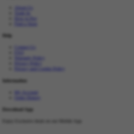
About Us
Trade In
How to Pay
Find a Store
Help
Contact Us
FAQ
Warranty Policy
Privacy Policy
Privacy and Cookie Policy
Information
My Account
Order History
Download App
Enjoy Exclusive deals on our Mobile App