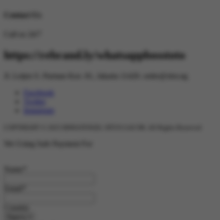
Contact Us
Call us 24/7
https://rebrand.ly/whatsappbosstoto
Jl. Letjen S. Parman Kav. 81, Jakarta 11420.
order@slot.ng
Facebook
Twitter
Instagram
COPYRIGHT © 2025 BINGOTOGEL SITUS GACOR. All Rights Reserved
We Using Safe Payment For
Name
*
Email
*
Country