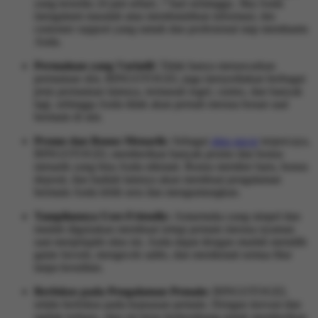
yang tersedia 24 jam sehari, 7 hari seminggu. Jika Anda
mengalami masalah atau membutuhkan informasi, tim
customer support yang ramah dan profesional siap membantu
Anda.
Permainan yang Variatif:
Tidak hanya menawarkan
permainan slot, BINGOTOGEL juga menyediakan berbagai
jenis permainan lainnya, termasuk togel, casino, dan banyak
lagi, sehingga Anda tidak akan pernah merasa bosan saat
bermain di sini.
Promo dan Bonus Menarik:
Sebagai
situs gacor
terpercaya,
BINGOTOGEL memberikan banyak promo dan bonus
menarik yang bisa Anda nikmati. Bonus member baru, bonus
deposit, dan hadiah lainnya akan membuat pengalaman
bermain Anda lebih seru dan menguntungkan.
Tampilannya User-Friendly:
Antarmuka yang simpel dan
mudah digunakan membuat setiap pemain merasa nyaman
saat menjelajahi situs ini. Anda dapat dengan mudah memilih
game favorit, mengecek saldo, dan menikmati semua fitur
tanpa kesulitan.
Berfokus pada Pengalaman Pemain:
BINGOTOGEL
selalu berfokus pada kepuasan pemain. Dengan inovasi dan
update terbaru, situs ini terus berkembang untuk memberikan