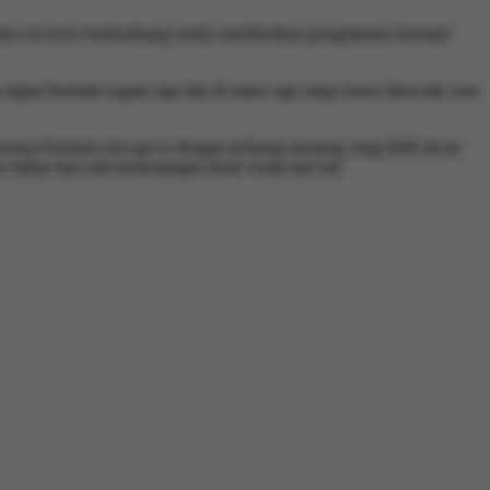
tus ini terus berkembang untuk memberikan pengalaman bermain
apat bermain kapan saja dan di mana saja tanpa harus khawatir soal
asi bermain slot gacor dengan peluang menang yang lebih besar
aftar dan raih kemenangan besar Anda hari ini!