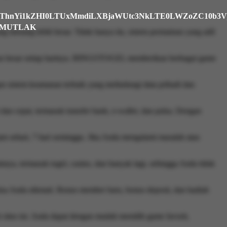
zV1LThnYi1kZHI0LTUxMmdiLXBjaWUtc3NkLTE0LWZoZC10b3V
 MUTLAK
 menang lebih besar. Tidak hanya itu, sistem permainan yang adil
an besar setiap harinya. BINGOTOGEL memberikan berbagai game
sistem keamanan terbaik yang melindungi data pribadi dan
epat, termasuk transfer bank, e-wallet, dan pulsa. Dengan
 sehari, 7 hari seminggu. Jika Anda mengalami masalah atau
a, termasuk togel, casino, dan banyak lagi, sehingga Anda tidak
 Anda nikmati. Bonus member baru, bonus deposit, dan hadiah
situs ini. Anda dapat dengan mudah memilih game favorit,