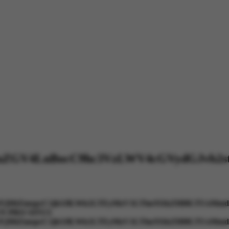
m5nL2luZGV4LnBocC9hc3VzLWV4cGVydG
Jvb2stYjMtZmxpcC1jb3JlLWk1LTEyMzV1LThnYi1kZHI0LTUx
AKUN PRO SITUS
Jvb2stYjMtZmxpcC1jb3JlLWk1LTEyMzV1LThnYi1kZHI0LTUx