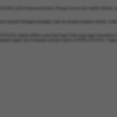
fokus pada kepuasan pemain. Dengan inovasi dan update terbaru, si
melalui berbagai perangkat, baik itu desktop maupun mobile. Anda d
GEL adalah pilihan yang tepat bagi Anda yang ingin merasakan sens
enjadi bagian dari komunitas pemain sukses di BINGOTOGEL. Segera d