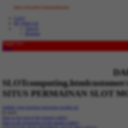
https://rebrand.ly/whatsappbosstoto
Cart
0
My Wish List
Sign In
Register
Toggle Nav
Menu
BINGOTOGEL
SITUS GA
SLOT GACOR HARI INI
DA
SLOTcomputing.htmlcustom
SITUS PERMAINAN SLOT 
Jadilah yang pertama mengulas produk ini
In stock
Skip to the end of the images gallery
Skip to the beginning of the images gallery