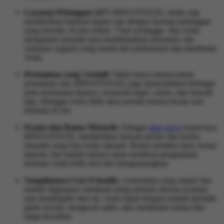
Layanan Pelanggan 24/7:
BINGOTOGEL selalu siap
memberikan bantuan kapan saja dengan layanan pelanggan
yang tersedia 24 jam sehari, 7 hari seminggu. Jika Anda
mengalami masalah atau membutuhkan informasi, tim
customer support yang ramah dan profesional siap membantu
Anda.
Permainan yang Variatif:
Tidak hanya menawarkan
permainan slot, BINGOTOGEL juga menyediakan berbagai
jenis permainan lainnya, termasuk togel, casino, dan banyak
lagi, sehingga Anda tidak akan pernah merasa bosan saat
bermain di sini.
Promo dan Bonus Menarik:
Sebagai
situs gacor
terpercaya,
BINGOTOGEL memberikan banyak promo dan bonus
menarik yang bisa Anda nikmati. Bonus member baru, bonus
deposit, dan hadiah lainnya akan membuat pengalaman
bermain Anda lebih seru dan menguntungkan.
Tampilannya User-Friendly:
Antarmuka yang simpel dan
mudah digunakan membuat setiap pemain merasa nyaman
saat menjelajahi situs ini. Anda dapat dengan mudah memilih
game favorit, mengecek saldo, dan menikmati semua fitur
tanpa kesulitan.