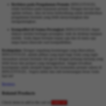
Berfokus pada Pengalaman Pemain:
BINGOTOGEL
selalu berfokus pada kepuasan pemain. Dengan inovasi dan
update terbaru, situs ini terus berkembang untuk memberikan
pengalaman bermain yang lebih menyenangkan dan
menguntungkan.
Kompatibel di Semua Perangkat:
BINGOTOGEL dapat
diakses melalui berbagai perangkat, baik itu desktop maupun
mobile. Anda dapat bermain kapan saja dan di mana saja
tanpa harus khawatir soal kompatibilitas.
Kesimpulan:
Dengan segudang keuntungan yang ditawarkan,
BINGOTOGEL adalah pilihan yang tepat bagi Anda yang ingin
merasakan sensasi bermain slot gacor dengan peluang menang yang
lebih besar dan jackpot yang menggiurkan. Jangan lewatkan
kesempatan untuk menjadi bagian dari komunitas pemain sukses di
BINGOTOGEL. Segera daftar dan raih kemenangan besar Anda
hari ini!
Reviews
Related Products
Check items to add to the cart or
select all