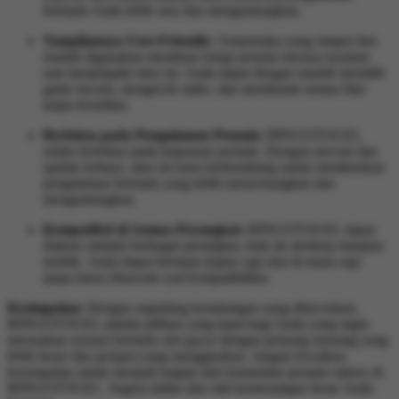
bermain Anda lebih seru dan menguntungkan.
Tampilannya User-Friendly:
Antarmuka yang simpel dan
mudah digunakan membuat setiap pemain merasa nyaman
saat menjelajahi situs ini. Anda dapat dengan mudah memilih
game favorit, mengecek saldo, dan menikmati semua fitur
tanpa kesulitan.
Berfokus pada Pengalaman Pemain:
BINGOTOGEL
selalu berfokus pada kepuasan pemain. Dengan inovasi dan
update terbaru, situs ini terus berkembang untuk memberikan
pengalaman bermain yang lebih menyenangkan dan
menguntungkan.
Kompatibel di Semua Perangkat:
BINGOTOGEL dapat
diakses melalui berbagai perangkat, baik itu desktop maupun
mobile. Anda dapat bermain kapan saja dan di mana saja
tanpa harus khawatir soal kompatibilitas.
Kesimpulan:
Dengan segudang keuntungan yang ditawarkan,
BINGOTOGEL adalah pilihan yang tepat bagi Anda yang ingin
merasakan sensasi bermain slot gacor dengan peluang menang yang
lebih besar dan jackpot yang menggiurkan. Jangan lewatkan
kesempatan untuk menjadi bagian dari komunitas pemain sukses di
BINGOTOGEL. Segera daftar dan raih kemenangan besar Anda