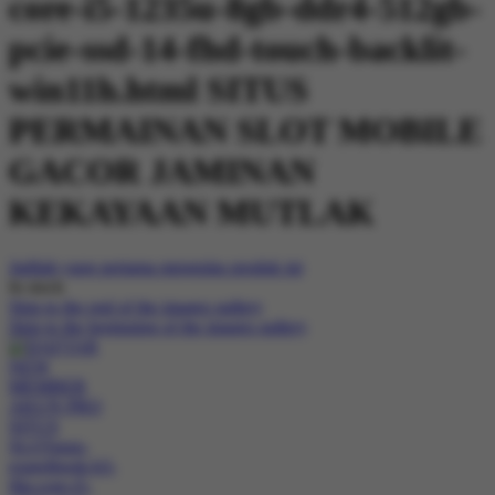
core-i5-1235u-8gb-ddr4-512gb-
pcie-ssd-14-fhd-touch-backlit-
win11h.html SITUS
PERMAINAN SLOT MOBILE
GACOR JAMINAN
KEKAYAAN MUTLAK
Jadilah yang pertama mengulas produk ini
In stock
Skip to the end of the images gallery
Skip to the beginning of the images gallery