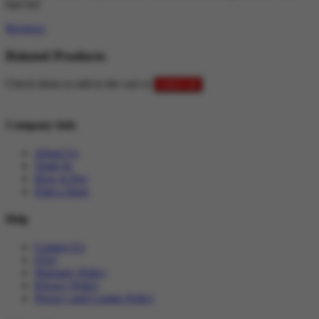
hari ini!
Reviews
Related Products
Check items to add to the cart or
select all
Company Info
About Us
Trade In
How to Pay
Find a Store
Help
Contact Us
FAQ
Warranty Policy
Privacy Policy
Privacy and Cookie Policy