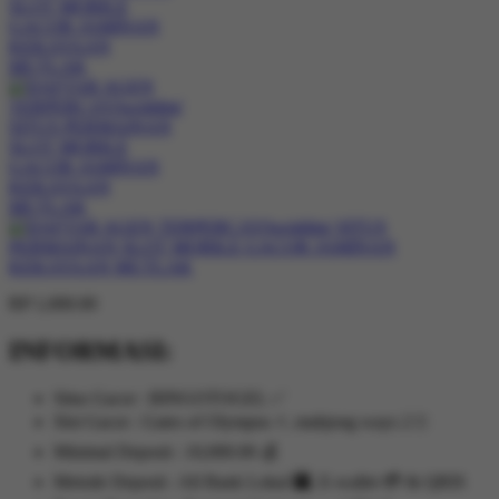
RP 1,000.00
INFORMASI:
Situs Gacor : BINGOTOGEL ✅
Slot Gacor : Gates of Olympus ⚡, mahjong ways 2 🀄
Minimal Deposit : 10,000.00 💰
Metode Deposit : All Bank Lokal 🏧, E-wallet 💳 & QRIS