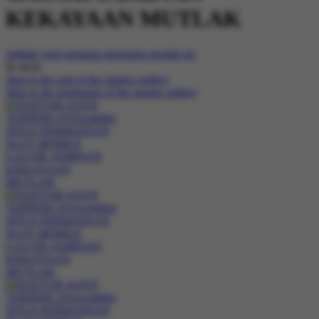
KEKAYAAN MUTLAK
Jadilah yang pertama mengulas produk ini
In stock
Skip to the end of the images gallery
Skip to the beginning of the images gallery