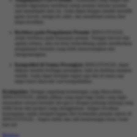
mudah digunakan membuat setiap pemain merasa nyaman
saat menjelajahi situs ini. Anda dapat dengan mudah memilih
game favorit, mengecek saldo, dan menikmati semua fitur
tanpa kesulitan.
Berfokus pada Pengalaman Pemain:
BINGOTOGEL
selalu berfokus pada kepuasan pemain. Dengan inovasi dan
update terbaru, situs ini terus berkembang untuk memberikan
pengalaman bermain yang lebih menyenangkan dan
menguntungkan.
Kompatibel di Semua Perangkat:
BINGOTOGEL dapat
diakses melalui berbagai perangkat, baik itu desktop maupun
mobile. Anda dapat bermain kapan saja dan di mana saja
tanpa harus khawatir soal kompatibilitas.
Kesimpulan:
Dengan segudang keuntungan yang ditawarkan,
BINGOTOGEL adalah pilihan yang tepat bagi Anda yang ingin
merasakan sensasi bermain slot gacor dengan peluang menang yang
lebih besar dan jackpot yang menggiurkan. Jangan lewatkan
kesempatan untuk menjadi bagian dari komunitas pemain sukses di
BINGOTOGEL. Segera daftar dan raih kemenangan besar Anda
hari ini!
Reviews