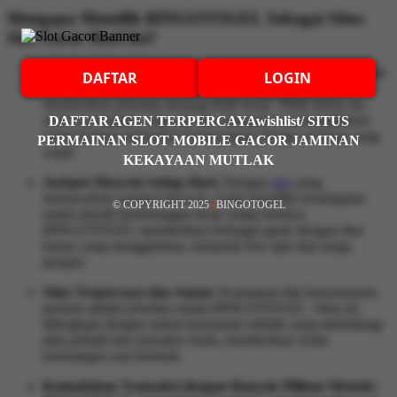
Mengapa Memilih BINGOTOGEL Sebagai Situs
Slot Gacor Hari Ini?
Slot Gacor yang Mudah Menang:
BINGOTOGEL dikenal
DAFTAR
LOGIN
karena menyediakan berbagai pilihan
slot gacor
yang
memberikan peluang menang lebih besar. Tidak hanya itu,
sistem permainan yang adil dan transparan memungkinkan
DAFTAR AGEN TERPERCAYAwishlist/ SITUS
setiap pemain merasakan kemenangan dengan peluang yang
PERMAINAN SLOT MOBILE GACOR JAMINAN
wajar.
KEKAYAAN MUTLAK
Jackpot Maxwin Setiap Hari:
Dengan
slot
yang
menawarkan jackpot maxwin, Anda memiliki kesempatan
© COPYRIGHT 2025
|
BINGOTOGEL
untuk meraih kemenangan besar setiap harinya.
BINGOTOGEL memberikan berbagai game dengan fitur
bonus yang menggiurkan, termasuk free spin dan mega
jackpot.
Situs Terpercaya dan Aman:
Keamanan dan kenyamanan
pemain adalah prioritas utama BINGOTOGEL. Situs ini
dilengkapi dengan sistem keamanan terbaik yang melindungi
data pribadi dan transaksi Anda, memberikan Anda
ketenangan saat bermain.
Kemudahan Transaksi dengan Banyak Pilihan Metode: