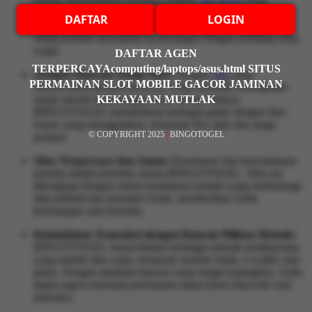
karena menyediakan berbagai pilihan
slot gacor
yang
memberikan peluang menang lebih besar. Tidak hanya itu,
DAFTAR
LOGIN
sistem permainan yang adil dan transparan memungkinkan
setiap pemain merasakan kemenangan dengan peluang yang
wajar.
DAFTAR AGEN
TERPERCAYAcomputing/laptops/asus.html SITUS
Jackpot Maxwin Setiap Hari:
Dengan
slot
yang
PERMAINAN SLOT MOBILE GACOR JAMINAN
menawarkan jackpot maxwin, Anda memiliki kesempatan
KEKAYAAN MUTLAK
untuk meraih kemenangan besar setiap harinya.
BINGOTOGEL memberikan berbagai game dengan fitur
bonus yang menggiurkan, termasuk free spin dan mega
© COPYRIGHT 2025
|
BINGOTOGEL
jackpot.
Situs Terpercaya dan Aman:
Keamanan dan kenyamanan
pemain adalah prioritas utama BINGOTOGEL. Situs ini
dilengkapi dengan sistem keamanan terbaik yang melindungi
data pribadi dan transaksi Anda, memberikan Anda
ketenangan saat bermain.
Kemudahan Transaksi dengan Banyak Pilihan Metode:
BINGOTOGEL menyediakan berbagai metode pembayaran
yang mudah dan cepat, termasuk transfer bank, e-wallet, dan
pulsa. Dengan minimal deposit yang sangat terjangkau, Anda
dapat segera memulai permainan tanpa harus khawatir soal
transaksi.