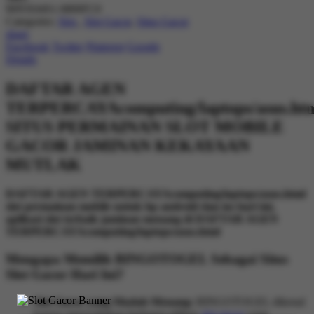
90NX04S1-M00FC0
Categories:
Slot
,
Slot Gacor
,
Situs Gacor
share
Facebook
Twitter
Pinterest
Google
Details
DAFTAR AGEN
TERPERCAYAcomputing/laptops/asus.ht
SITUS PERMAINAN SLOT MOBILE
GACOR JAMINAN KEKAYAAN
MUTLAK
DAFTAR AGEN TERPERCAYAcomputing/laptops/asus.html
slot permainan mobile untuk hp android dan ios hari ini,
aplikasi slot terbaik jaminan menang di DAFTAR AGEN
TERPERCAYAcomputing/laptops/asus.html
Mengapa Memilih BINGOTOGEL Sebagai Situs
Slot Gacor Hari Ini?
Slot Gacor yang Mudah Menang:
BINGOTOGEL dikenal