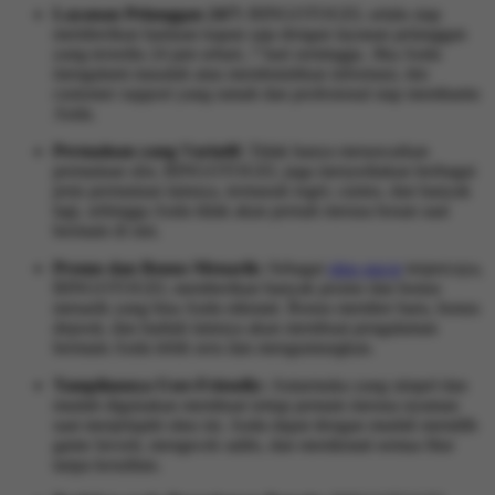
Layanan Pelanggan 24/7:
BINGOTOGEL selalu siap
memberikan bantuan kapan saja dengan layanan pelanggan
yang tersedia 24 jam sehari, 7 hari seminggu. Jika Anda
mengalami masalah atau membutuhkan informasi, tim
customer support yang ramah dan profesional siap membantu
Anda.
Permainan yang Variatif:
Tidak hanya menawarkan
permainan slot, BINGOTOGEL juga menyediakan berbagai
jenis permainan lainnya, termasuk togel, casino, dan banyak
lagi, sehingga Anda tidak akan pernah merasa bosan saat
bermain di sini.
Promo dan Bonus Menarik:
Sebagai
situs gacor
terpercaya,
BINGOTOGEL memberikan banyak promo dan bonus
menarik yang bisa Anda nikmati. Bonus member baru, bonus
deposit, dan hadiah lainnya akan membuat pengalaman
bermain Anda lebih seru dan menguntungkan.
Tampilannya User-Friendly:
Antarmuka yang simpel dan
mudah digunakan membuat setiap pemain merasa nyaman
saat menjelajahi situs ini. Anda dapat dengan mudah memilih
game favorit, mengecek saldo, dan menikmati semua fitur
tanpa kesulitan.