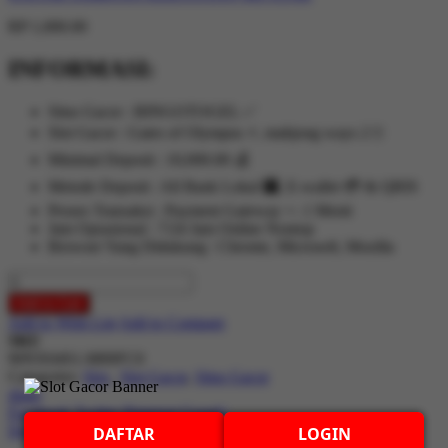
RP 1,000.00
INFORMASI:
Situs Gacor : BINGOTOGEL ✅
Slot Gacor : Gates of Olympus ⚡, mahjong ways 2 🀄
Minimal Deposit : 10,000.00 💰
Metode Deposit : All Bank Lokal 🏧, E-wallet 💳 & QRIS
Proses Transaksi : Payment Gateway +- 1 Menit
Jam Oprasional : 7/24 Jam Online Nontop
Browser Yang Didukung : Chrome, Microsoft, Mozilla
Add to Cart
Add to Wish List
Add to Compare
SKU
90NX04S1-M00FC0
Categories:
Slot
,
Slot Gacor
,
Situs Gacor
share
Facebook
Twitter
Pinterest
Google
Details
DAFTAR
LOGIN