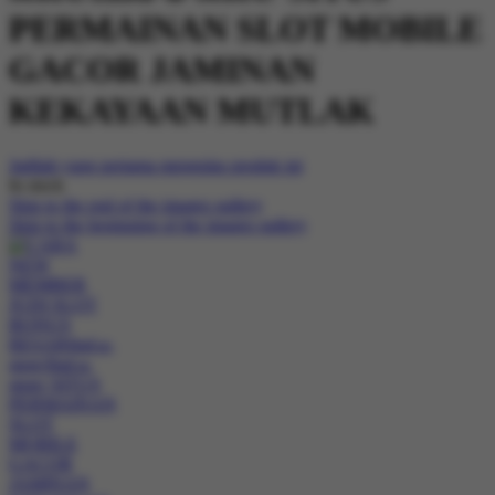
PERMAINAN SLOT MOBILE
GACOR JAMINAN
KEKAYAAN MUTLAK
Jadilah yang pertama mengulas produk ini
In stock
Skip to the end of the images gallery
Skip to the beginning of the images gallery