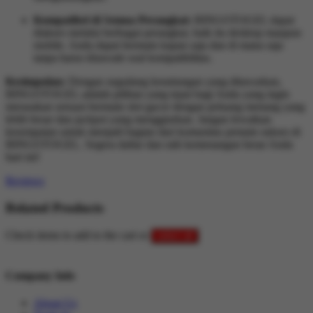
Kompatibel di Semua Perangkat:
BINGOTOGEL dapat
diakses melalui berbagai perangkat, baik itu desktop maupun
mobile. Anda dapat bermain kapan saja dan di mana saja
tanpa harus khawatir soal kompatibilitas.
Kesimpulan:
Dengan segudang keuntungan yang ditawarkan,
BINGOTOGEL adalah pilihan yang tepat bagi Anda yang ingin
merasakan sensasi bermain slot gacor dengan peluang menang yang
lebih besar dan jackpot yang menggiurkan. Jangan lewatkan
kesempatan untuk menjadi bagian dari komunitas pemain sukses di
BINGOTOGEL. Segera daftar dan raih kemenangan besar Anda
hari ini!
Reviews
Related Products
Check items to add to the cart or
select all
Company Info
About Us