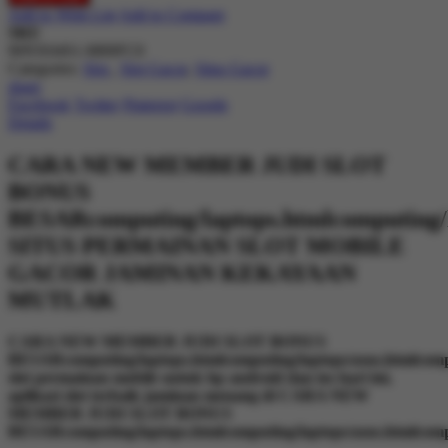
Add to Wish List
Add to Compare
SKU
90NX04S1-M00FC0
Categories:
Slot
,
Slot Gacor
,
Situs Gacor
share
Facebook
Twitter
Pinterest
Google
Details
CARA NEW MEMBER JUDI SLOT
BONUS
BESARcomputing/laptops.htmlcomputing/l
SITUS PERMAINAN SLOT MOBILE
GACOR JAMINAN KEKAYAAN
MUTLAK
CARA NEW MEMBER JUDI SLOT BONUS
BESARcomputing/laptops.htmlcomputing/laptops/asus.htmlcomp
slot permainan mobile untuk hp android dan ios hari ini,
aplikasi slot terbaik jaminan menang di CARA NEW
MEMBER JUDI SLOT BONUS
BESARcomputing/laptops.htmlcomputing/laptops/asus.htmlcomp