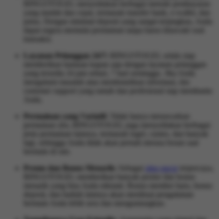
BINGOTOGEL menyediakan berbagai metode pembayaran
yang mudah dan cepat, termasuk transfer bank, e-wallet, dan
pulsa. Dengan minimal deposit yang sangat terjangkau, Anda
dapat segera memulai permainan tanpa harus khawatir soal
transaksi.
Layanan Pelanggan 24/7:
BINGOTOGEL selalu siap
memberikan bantuan kapan saja dengan layanan pelanggan
yang tersedia 24 jam sehari, 7 hari seminggu. Jika Anda
mengalami masalah atau membutuhkan informasi, tim
customer support yang ramah dan profesional siap membantu
Anda.
Permainan yang Variatif:
Tidak hanya menawarkan
permainan slot, BINGOTOGEL juga menyediakan berbagai
jenis permainan lainnya, termasuk togel, casino, dan banyak
lagi, sehingga Anda tidak akan pernah merasa bosan saat
bermain di sini.
Promo dan Bonus Menarik:
Sebagai
situs gacor
terpercaya,
BINGOTOGEL memberikan banyak promo dan bonus
menarik yang bisa Anda nikmati. Bonus member baru, bonus
deposit, dan hadiah lainnya akan membuat pengalaman
bermain Anda lebih seru dan menguntungkan.