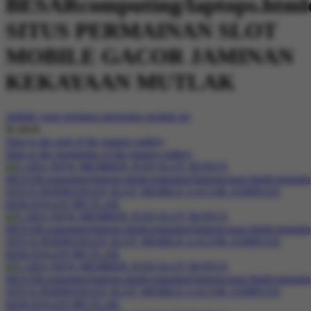
BESARcomputing/laptops.htmlc
SITUS PERMAINAN SLOT
MOBILE GACOR JAMINAN
KEKAYAAN MUTLAK
Jadilah yang pertama mengulas produk ini
In stock
Skip to the end of the images gallery
Skip to the beginning of the images gallery