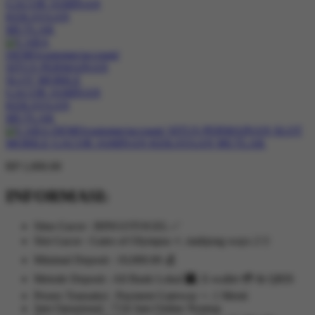
RP 1,000.00
INFORMASI:
Situs Gacor : BINGOTOGEL ✅
Slot Gacor : Gates of Olympus ⚡, mahjong ways 2 🀄
Minimal Deposit : 10,000.00 💰
Metode Deposit : All Bank Lokal 🏧, E-wallet 💳 & QRIS
Proses Transaksi : Payment Gateway +- 1 Menit
Jam Oprasional : 7/24 Jam Online Nontop