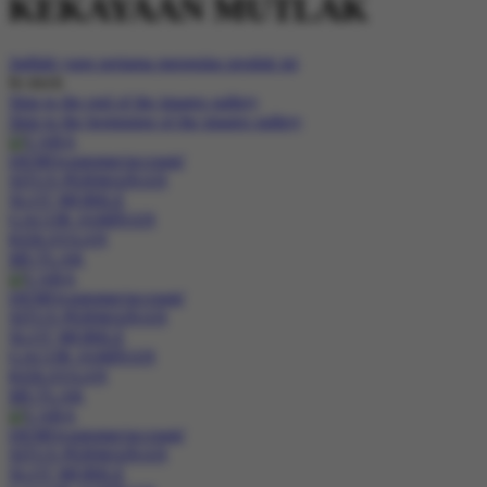
KEKAYAAN MUTLAK
Jadilah yang pertama mengulas produk ini
In stock
Skip to the end of the images gallery
Skip to the beginning of the images gallery