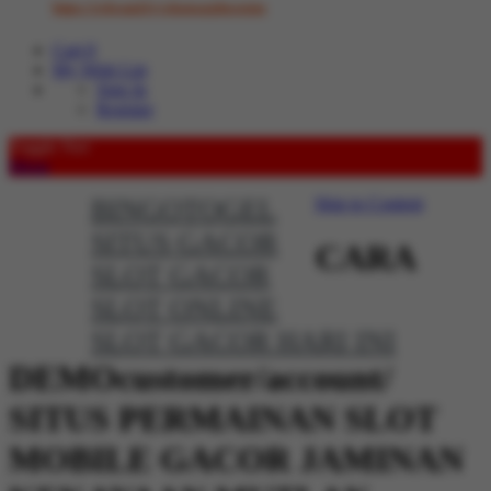
https://rebrand.ly/whatsappbosstoto
Cart
0
My Wish List
Sign In
Register
Toggle Nav
Menu
BINGOTOGEL
Skip to Content
SITUS GACOR
CARA
SLOT GACOR
SLOT ONLINE
SLOT GACOR HARI INI
DEMOcustomer/account/
SITUS PERMAINAN SLOT
MOBILE GACOR JAMINAN