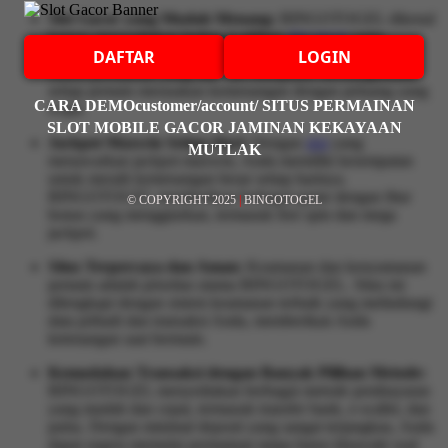
Slot Gacor yang Mudah Menang:
BINGOTOGEL dikenal
karena menyediakan berbagai pilihan
slot gacor
yang
DAFTAR
LOGIN
memberikan peluang menang lebih besar. Tidak hanya itu,
sistem permainan yang adil dan transparan memungkinkan
setiap pemain merasakan kemenangan dengan peluang yang
CARA DEMOcustomer/account/ SITUS PERMAINAN
wajar.
SLOT MOBILE GACOR JAMINAN KEKAYAAN
Jackpot Maxwin Setiap Hari:
Dengan
slot
yang
MUTLAK
menawarkan jackpot maxwin, Anda memiliki kesempatan
untuk meraih kemenangan besar setiap harinya.
BINGOTOGEL memberikan berbagai game dengan fitur
© COPYRIGHT 2025
|
BINGOTOGEL
bonus yang menggiurkan, termasuk free spin dan mega
jackpot.
Situs Terpercaya dan Aman:
Keamanan dan kenyamanan
pemain adalah prioritas utama BINGOTOGEL. Situs ini
dilengkapi dengan sistem keamanan terbaik yang melindungi
data pribadi dan transaksi Anda, memberikan Anda
ketenangan saat bermain.
Kemudahan Transaksi dengan Banyak Pilihan Metode:
BINGOTOGEL menyediakan berbagai metode pembayaran
yang mudah dan cepat, termasuk transfer bank, e-wallet, dan
pulsa. Dengan minimal deposit yang sangat terjangkau, Anda
dapat segera memulai permainan tanpa harus khawatir soal