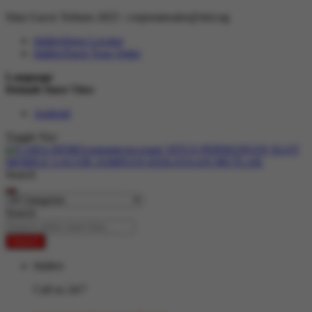
Situs Gacor Terbaru 2025 :
corporatesales@slot.ng
hidden
Store Locator
hidden
Track Your Order
Language
Default Store View
Android
Toggle Nav
Search
Search
Search
hidden
Call us 24/7