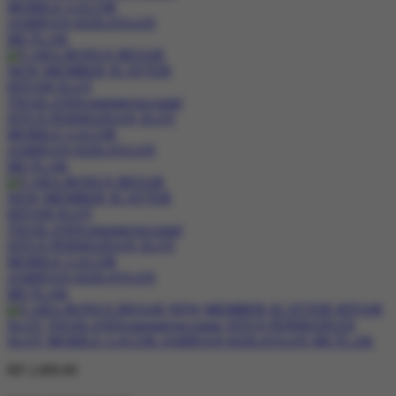
RP 1,000.00