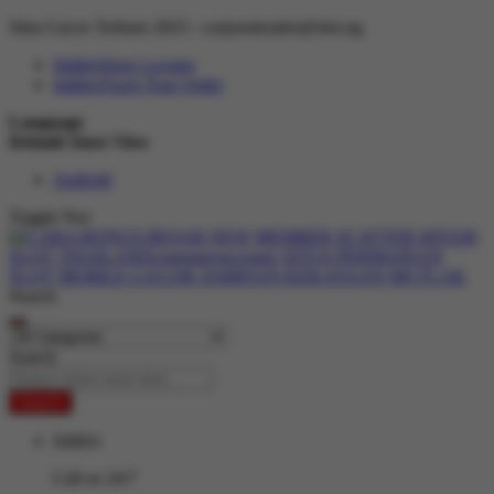
Situs Gacor Terbaru 2025 :
corporatesales@slot.ng
hidden
Store Locator
hidden
Track Your Order
Language
Default Store View
Android
Toggle Nav
Search
Search
Search
hidden
Call us 24/7