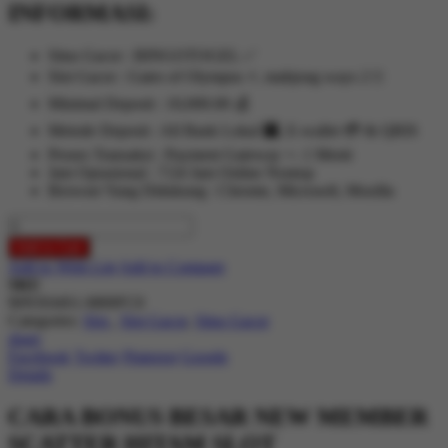
INFORMASI:
Situs Gacor : BINGOTOGEL ✅
Slot Gacor : Gates of Olympus ⚡, mahjong ways 2 🀄
Minimal Deposit : 10,000.00 💰
Metode Deposit : All Bank Lokal 🏧, E-wallet 💳 & QRIS
Proses Transaksi : Payment Gateway +- 1 Menit
Jam Oprasional : 7/24 Jam Online Nontop
Browser Yang Didukung : Chrome, Microsoft, Mozilla
Add to Cart
Add to Wish List
Add to Compare
SKU
90NX04S1-M00FC0
Categories:
Slot
,
Slot Gacor
,
Situs Gacor
share
Facebook
Twitter
Pinterest
Google
Details
CARA BONUS BESAR NEW MEMBER
SCATTER HITAM SLOT