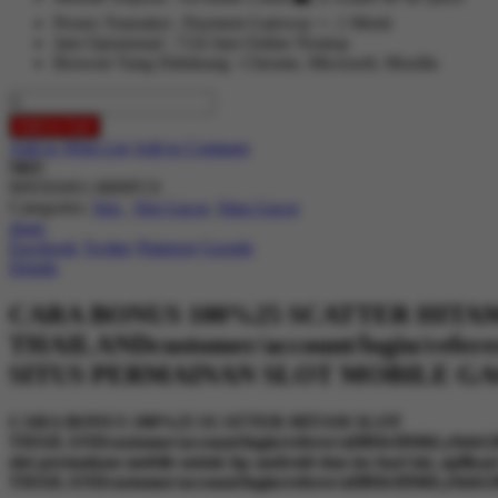
Proses Transaksi : Payment Gateway +- 1 Menit
Jam Oprasional : 7/24 Jam Online Nontop
Browser Yang Didukung : Chrome, Microsoft, Mozilla
Add to Cart
Add to Wish List
Add to Compare
SKU
90NX04S1-M00FC0
Categories:
Slot
,
Slot Gacor
,
Situs Gacor
share
Facebook
Twitter
Pinterest
Google
Details
CARA BONUS 100%25 SCATTER HITA
THAILANDcustomer/account/login/r
SITUS PERMAINAN SLOT MOBILE 
CARA BONUS 100%25 SCATTER HITAM SLOT
THAILANDcustomer/account/login/referer/aHR0cHM6Ly
slot permainan mobile untuk hp android dan ios hari ini, 
THAILANDcustomer/account/login/referer/aHR0cHM6Ly