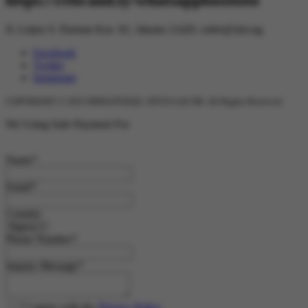
https://rebrand.ly/whatsappbosstoto
Jl. Letjen S. Parman Kav. 81, Jakarta 11420.
order@slot.ng
Facebook
Twitter
Instagram
COPYRIGHT © 2025 BINGOTOGEL SITUS GACOR. All Rights Reserved
We Using Safe Payment For
Name
*
Email
*
Country
Phone Number
*
Inquiry Message
*
*
I agree with the
Privacy Policy