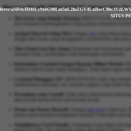
Mengapa Memilih BINGOTOGEL Sebagai Situs Slot 
n/referer/aHR0cHM6Ly9zbG90Lm5nL2luZGV4LnBocC9hc3Vz
SITUS 
Slot Gacor yang Mudah Menang:
BINGOTOGEL dikenal kar
dan transparan memungkinkan setiap pemain merasakan kemen
Jackpot Maxwin Setiap Hari:
Dengan
slot
yang menawarkan 
dengan fitur bonus yang menggiurkan, termasuk free spin dan 
Situs Terpercaya dan Aman:
Keamanan dan kenyamanan pemai
transaksi Anda, memberikan Anda ketenangan saat bermain.
Kemudahan Transaksi dengan Banyak Pilihan Metode:
BI
minimal deposit yang sangat terjangkau, Anda dapat segera mem
Layanan Pelanggan 24/7:
BINGOTOGEL selalu siap memberika
membutuhkan informasi, tim customer support yang ramah dan
Permainan yang Variatif:
Tidak hanya menawarkan permainan
akan pernah merasa bosan saat bermain di sini.
Promo dan Bonus Menarik:
Sebagai
situs gacor
terpercaya,
lainnya akan membuat pengalaman bermain Anda lebih seru d
Tampilannya User-Friendly:
Antarmuka yang simpel dan mud
mengecek saldo, dan menikmati semua fitur tanpa kesulitan.