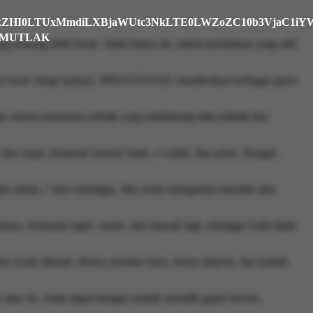
1kZHI0LTUxMmdiLXBjaWUtc3NkLTE0LWZoZC10b3VjaC1iYWNr
 MUTLAK
 menang lebih besar. Tidak hanya itu, sistem permainan yang adil
an besar setiap harinya. BINGOTOGEL memberikan berbagai game
sistem keamanan terbaik yang melindungi data pribadi dan
epat, termasuk transfer bank, e-wallet, dan pulsa. Dengan
 sehari, 7 hari seminggu. Jika Anda mengalami masalah atau
a, termasuk togel, casino, dan banyak lagi, sehingga Anda tidak
 Anda nikmati. Bonus member baru, bonus deposit, dan hadiah
situs ini. Anda dapat dengan mudah memilih game favorit,