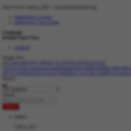
Situs Gacor Terbaru 2025 :
corporatesales@slot.ng
hidden
Store Locator
hidden
Track Your Order
Language
Default Store View
Android
Toggle Nav
Search
Search
Search
hidden
Call us 24/7