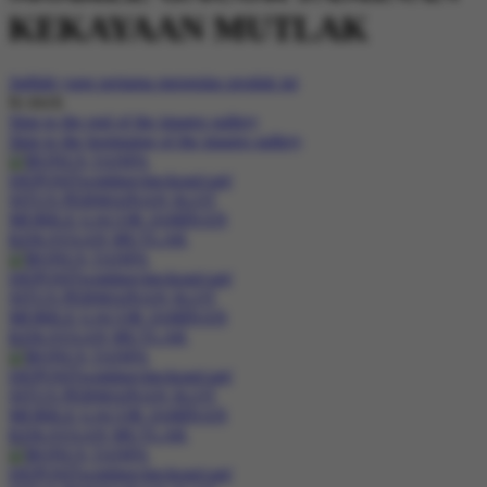
KEKAYAAN MUTLAK
Jadilah yang pertama mengulas produk ini
In stock
Skip to the end of the images gallery
Skip to the beginning of the images gallery