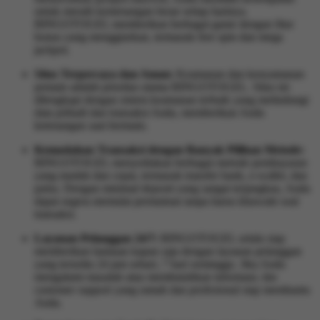
untuk meraih kemenangan besar setiap harinya.
BINGOTOGEL memberikan berbagai game dengan fitur
bonus yang menggiurkan, termasuk free spin dan mega
jackpot.
Situs Terpercaya dan Aman:
Keamanan dan kenyamanan
pemain adalah prioritas utama BINGOTOGEL. Situs ini
dilengkapi dengan sistem keamanan terbaik yang melindungi
data pribadi dan transaksi Anda, memberikan Anda
ketenangan saat bermain.
Kemudahan Transaksi dengan Banyak Pilihan Metode:
BINGOTOGEL menyediakan berbagai metode pembayaran
yang mudah dan cepat, termasuk transfer bank, e-wallet, dan
pulsa. Dengan minimal deposit yang sangat terjangkau, Anda
dapat segera memulai permainan tanpa harus khawatir soal
transaksi.
Layanan Pelanggan 24/7:
BINGOTOGEL selalu siap
memberikan bantuan kapan saja dengan layanan pelanggan
yang tersedia 24 jam sehari, 7 hari seminggu. Jika Anda
mengalami masalah atau membutuhkan informasi, tim
customer support yang ramah dan profesional siap membantu
Anda.