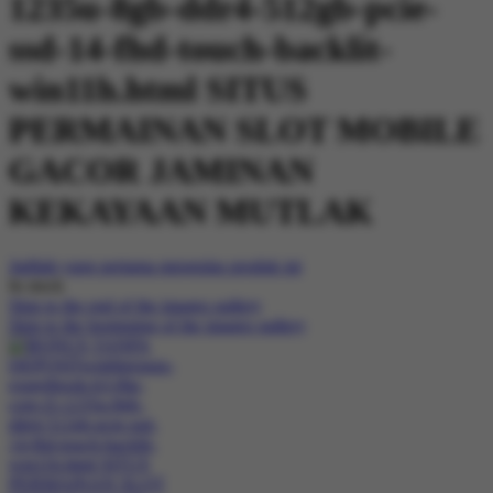
1235u-8gb-ddr4-512gb-pcie-
ssd-14-fhd-touch-backlit-
win11h.html SITUS
PERMAINAN SLOT MOBILE
GACOR JAMINAN
KEKAYAAN MUTLAK
Jadilah yang pertama mengulas produk ini
In stock
Skip to the end of the images gallery
Skip to the beginning of the images gallery