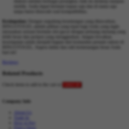
diakses melalui berbagai perangkat, baik itu desktop maupun
mobile. Anda dapat bermain kapan saja dan di mana saja
tanpa harus khawatir soal kompatibilitas.
Kesimpulan:
Dengan segudang keuntungan yang ditawarkan,
BINGOTOGEL adalah pilihan yang tepat bagi Anda yang ingin
merasakan sensasi bermain slot gacor dengan peluang menang yang
lebih besar dan jackpot yang menggiurkan. Jangan lewatkan
kesempatan untuk menjadi bagian dari komunitas pemain sukses di
BINGOTOGEL. Segera daftar dan raih kemenangan besar Anda
hari ini!
Reviews
Related Products
Check items to add to the cart or
select all
Company Info
About Us
Trade In
How to Pay
Find a Store