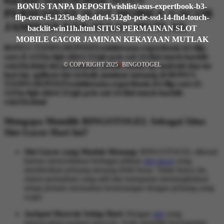
BONUS TANPA DEPOSITwishlist/asus-expertbook-b3-
PERMAINAN SLOT MOBILE GACOR
flip-core-i5-1235u-8gb-ddr4-512gb-pcie-ssd-14-fhd-touch-
JAMINAN KEKAYAAN MUTLAK
backlit-win11h.html SITUS PERMAINAN SLOT
MOBILE GACOR JAMINAN KEKAYAAN MUTLAK
BONUS TANPA DEPOSITwishlist/asus-expertbook-b3-flip-
core-i5-1235u-8gb-ddr4-512gb-pcie-ssd-14-fhd-touch-backlit-
© COPYRIGHT 2025
|
BINGOTOGEL
win11h.html slot permainan mobile untuk hp android dan ios
hari ini, aplikasi slot terbaik jaminan menang di BONUS
TANPA DEPOSITwishlist/asus-expertbook-b3-flip-core-i5-
1235u-8gb-ddr4-512gb-pcie-ssd-14-fhd-touch-backlit-
win11h.html
Mengapa Memilih BINGOTOGEL Sebagai Situs
Slot Gacor Hari Ini?
Slot Gacor yang Mudah Menang:
BINGOTOGEL dikenal
karena menyediakan berbagai pilihan
slot gacor
yang
memberikan peluang menang lebih besar. Tidak hanya itu,
sistem permainan yang adil dan transparan memungkinkan
setiap pemain merasakan kemenangan dengan peluang yang
wajar.
Jackpot Maxwin Setiap Hari:
Dengan
slot
yang
menawarkan jackpot maxwin, Anda memiliki kesempatan