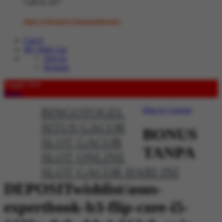
Call us 24/7
https://rebrand.ly/whatsappbosstoto
Cart
0
My Wish List
Sign In
Register
Toggle Nav
Menu
BINGOTOGEL
Skip to Content
SITUS GACOR
BONUS
SLOT GACOR
TANPA
SLOT ONLINE
SLOT GACOR HARI INI
DEPOSITwishlist/asus-
expertbook-b3-flip-core-i5-