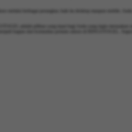
melalui berbagai perangkat, baik itu desktop maupun mobile. Anda d
GEL adalah pilihan yang tepat bagi Anda yang ingin merasakan sens
enjadi bagian dari komunitas pemain sukses di BINGOTOGEL. Segera d