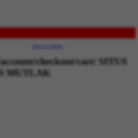
NLINE
Skip to Content
count/checkout/cart/ SITUS
N MUTLAK