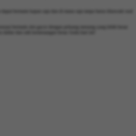
apat bermain kapan saja dan di mana saja tanpa harus khawatir soal
asi bermain slot gacor dengan peluang menang yang lebih besar
aftar dan raih kemenangan besar Anda hari ini!