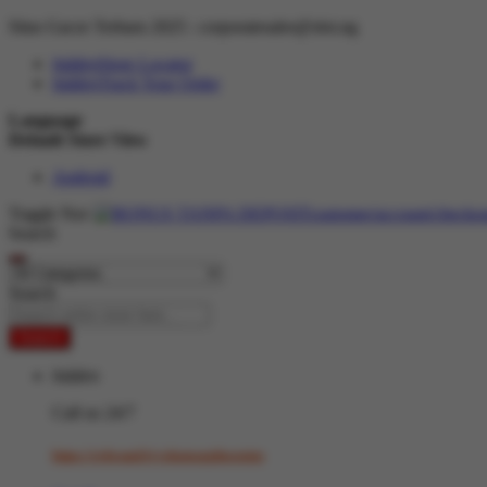
Situs Gacor Terbaru 2025 :
corporatesales@slot.ng
hidden
Store Locator
hidden
Track Your Order
Language
Default Store View
Android
Toggle Nav
Search
Search
Search
hidden
Call us 24/7
https://rebrand.ly/whatsappbosstoto