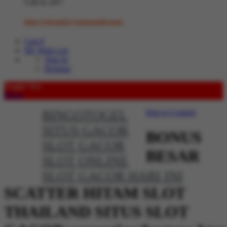
Call us 24/7
https://rebrand.ly/whatsappbosstoto
Cart
0
My Wish List
Sign In
Register
Toggle Nav
Menu
BINGOTOGEL
Skip to Content
SITUS GACOR
BONUS
SLOT GACOR
BESAR
SLOT ONLINE
SLOT GACOR HARI INI
SCATTER HITAM SLOT
THAILAND SITUS SLOT