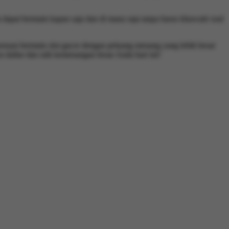
apat bermain kapan saja dan di mana saja tanpa harus khawatir soal
asi bermain slot gacor dengan peluang menang yang lebih besar
aftar dan raih kemenangan besar Anda hari ini!