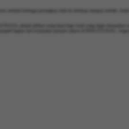
melalui berbagai perangkat, baik itu desktop maupun mobile. Anda d
GEL adalah pilihan yang tepat bagi Anda yang ingin merasakan sens
enjadi bagian dari komunitas pemain sukses di BINGOTOGEL. Segera d