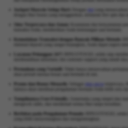
Jackpot Maxwin Setiap Hari:
Dengan
slot
yang menawarkan 
dengan fitur bonus yang menggiurkan, termasuk free spin dan 
Situs Terpercaya dan Aman:
Keamanan dan kenyamanan pemai
transaksi Anda, memberikan Anda ketenangan saat bermain.
Kemudahan Transaksi dengan Banyak Pilihan Metode:
BI
minimal deposit yang sangat terjangkau, Anda dapat segera mem
Layanan Pelanggan 24/7:
BINGOTOGEL selalu siap memberika
membutuhkan informasi, tim customer support yang ramah dan
Permainan yang Variatif:
Tidak hanya menawarkan permainan
akan pernah merasa bosan saat bermain di sini.
Promo dan Bonus Menarik:
Sebagai
situs gacor
terpercaya,
lainnya akan membuat pengalaman bermain Anda lebih seru d
Tampilannya User-Friendly:
Antarmuka yang simpel dan mud
mengecek saldo, dan menikmati semua fitur tanpa kesulitan.
Berfokus pada Pengalaman Pemain:
BINGOTOGEL selalu ber
yang lebih menyenangkan dan menguntungkan.