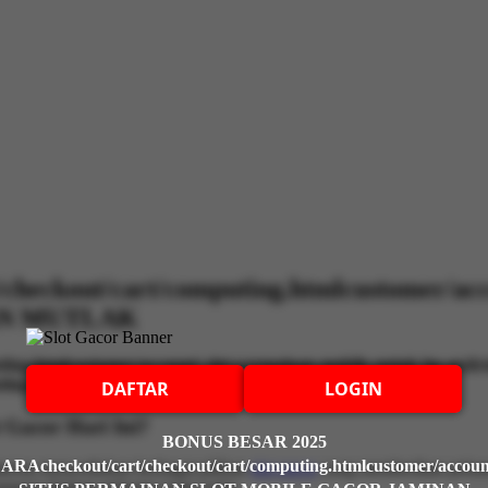
checkout/cart/computing.htmlcustomer/
AN MUTLAK
tmlcustomer/account/ slot permainan mobile untuk hp android da
ng.htmlcustomer/account/
DAFTAR
LOGIN
Gacor Hari Ini?
BONUS BESAR 2025
ARAcheckout/cart/checkout/cart/computing.htmlcustomer/accoun
ena menyediakan berbagai pilihan
slot gacor
yang memberikan peluang
angan dengan peluang yang wajar.