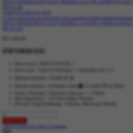
RP 1,000.00
INFORMASI:
Situs Gacor : BINGOTOGEL ✅
Slot Gacor : Gates of Olympus ⚡, mahjong ways 2 🀄
Minimal Deposit : 10,000.00 💰
Metode Deposit : All Bank Lokal 🏧, E-wallet 💳 & QRIS
Proses Transaksi : Payment Gateway +- 1 Menit
Jam Oprasional : 7/24 Jam Online Nontop
Browser Yang Didukung : Chrome, Microsoft, Mozilla
Add to Cart
Add to Wish List
Add to Compare
SKU