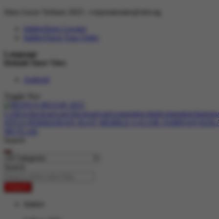
Situs Gacor Terbaru 2025 :
corporatesales@slot.ng
hidden
Store Locator
hidden
Track Your Order
Language
Default Store View
Android
Toggle Nav
Search
Search
Search
hidden