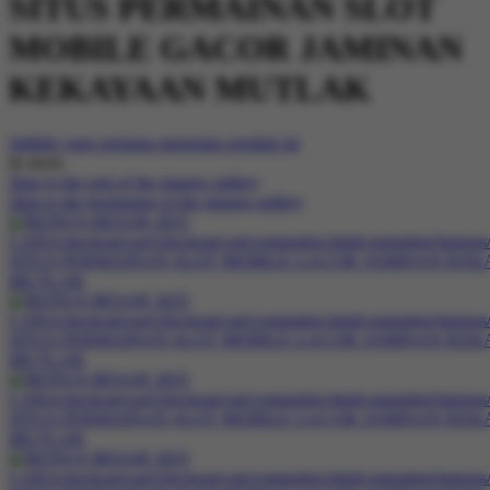
SITUS PERMAINAN SLOT
MOBILE GACOR JAMINAN
KEKAYAAN MUTLAK
Jadilah yang pertama mengulas produk ini
In stock
Skip to the end of the images gallery
Skip to the beginning of the images gallery