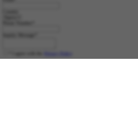
Country
Phone Number
*
Inquiry Message
*
*
I agree with the
Privacy Policy