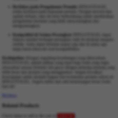
Berfokus pada Pengalaman Pemain:
BINGOTOGEL
selalu berfokus pada kepuasan pemain. Dengan inovasi dan
update terbaru, situs ini terus berkembang untuk memberikan
pengalaman bermain yang lebih menyenangkan dan
menguntungkan.
Kompatibel di Semua Perangkat:
BINGOTOGEL dapat
diakses melalui berbagai perangkat, baik itu desktop maupun
mobile. Anda dapat bermain kapan saja dan di mana saja
tanpa harus khawatir soal kompatibilitas.
Kesimpulan:
Dengan segudang keuntungan yang ditawarkan,
BINGOTOGEL adalah pilihan yang tepat bagi Anda yang ingin
merasakan sensasi bermain slot gacor dengan peluang menang yang
lebih besar dan jackpot yang menggiurkan. Jangan lewatkan
kesempatan untuk menjadi bagian dari komunitas pemain sukses di
BINGOTOGEL. Segera daftar dan raih kemenangan besar Anda
hari ini!
Reviews
Related Products
Check items to add to the cart or
select all