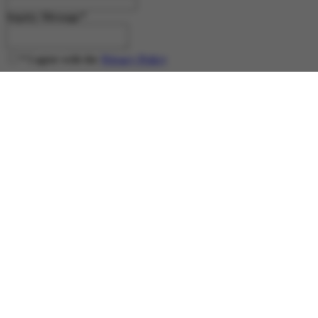
Inquiry Message
*
*
I agree with the
Privacy Policy