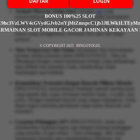
DAFTAR
LOGIN
wajar.
Jackpot Maxwin Setiap Hari:
Dengan
slot
yang
BONUS 100%25 SLOT
menawarkan jackpot maxwin, Anda memiliki kesempatan
untuk meraih kemenangan besar setiap harinya.
4LnBocC9hc3VzLWV4cGVydGJvb2stYjMtZmxpcC1jb3JlLWk1L
BINGOTOGEL memberikan berbagai game dengan fitur
PERMAINAN SLOT MOBILE GACOR JAMINAN KEKAYAAN
bonus yang menggiurkan, termasuk free spin dan mega
jackpot.
© COPYRIGHT 2025
|
BINGOTOGEL
Situs Terpercaya dan Aman:
Keamanan dan kenyamanan
pemain adalah prioritas utama BINGOTOGEL. Situs ini
dilengkapi dengan sistem keamanan terbaik yang melindungi
data pribadi dan transaksi Anda, memberikan Anda
ketenangan saat bermain.
Kemudahan Transaksi dengan Banyak Pilihan Metode:
BINGOTOGEL menyediakan berbagai metode pembayaran
yang mudah dan cepat, termasuk transfer bank, e-wallet, dan
pulsa. Dengan minimal deposit yang sangat terjangkau, Anda
dapat segera memulai permainan tanpa harus khawatir soal
transaksi.
Layanan Pelanggan 24/7:
BINGOTOGEL selalu siap
memberikan bantuan kapan saja dengan layanan pelanggan
yang tersedia 24 jam sehari, 7 hari seminggu. Jika Anda
mengalami masalah atau membutuhkan informasi, tim