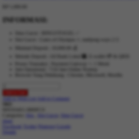
RP 1,000.00
INFORMASI:
Situs Gacor : BINGOTOGEL ✅
Slot Gacor : Gates of Olympus ⚡, mahjong ways 2 🀄
Minimal Deposit : 10,000.00 💰
Metode Deposit : All Bank Lokal 🏧, E-wallet 💳 & QRIS
Proses Transaksi : Payment Gateway +- 1 Menit
Jam Oprasional : 7/24 Jam Online Nontop
Browser Yang Didukung : Chrome, Microsoft, Mozilla
Add to Cart
Add to Wish List
Add to Compare
SKU
90NX04S1-M00FC0
Categories:
Slot
,
Slot Gacor
,
Situs Gacor
share
Facebook
Twitter
Pinterest
Google
Details