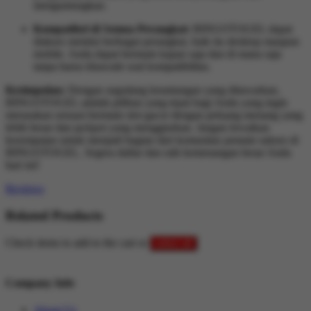
menguntungkan.
Kompatibel di Semua Perangkat:
BINGOTOGEL dapat
diakses melalui berbagai perangkat, baik itu desktop maupun
mobile. Anda dapat bermain kapan saja dan di mana saja
tanpa harus khawatir soal kompatibilitas.
Kesimpulan:
Dengan segudang keuntungan yang ditawarkan,
BINGOTOGEL adalah pilihan yang tepat bagi Anda yang ingin
merasakan sensasi bermain slot gacor dengan peluang menang yang
lebih besar dan jackpot yang menggiurkan. Jangan lewatkan
kesempatan untuk menjadi bagian dari komunitas pemain sukses di
BINGOTOGEL. Segera daftar dan raih kemenangan besar Anda
hari ini!
Reviews
Related Products
Check items to add to the cart or
select all
Company Info
About Us