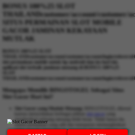
BONUS 100%25 SLOT
THAILANDcustomer/account/custome
SITUS PERMAINAN SLOT MOBILE
GACOR JAMINAN KEKAYAAN
MUTLAK
BONUS 100%25 SLOT
THAILANDcustomer/account/customer/account/login/r
slot permainan mobile untuk hp android dan ios hari ini,
aplikasi slot terbaik jaminan menang di BONUS 100%25
SLOT
THAILANDcustomer/account/customer/account/login/r
Mengapa Memilih BINGOTOGEL Sebagai Situs
Slot Gacor Hari Ini?
Slot Gacor yang Mudah Menang:
BINGOTOGEL dikenal
karena menyediakan berbagai pilihan
slot gacor
yang
memberikan peluang menang lebih besar. Tidak hanya itu,
sistem permainan yang adil dan transparan memungkinkan
setiap pemain merasakan kemenangan dengan peluang yang