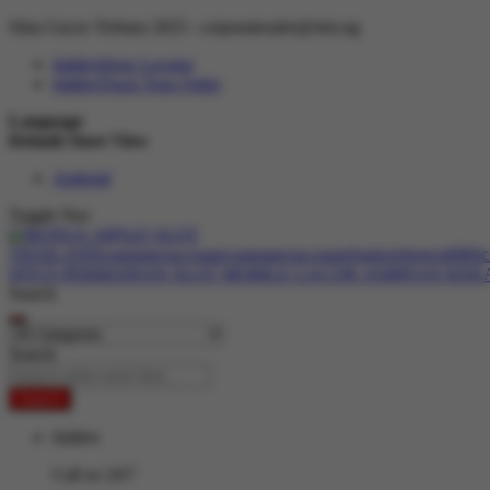
Situs Gacor Terbaru 2025 :
corporatesales@slot.ng
hidden
Store Locator
hidden
Track Your Order
Language
Default Store View
Android
Toggle Nav
Search
Search
Search
hidden
Call us 24/7