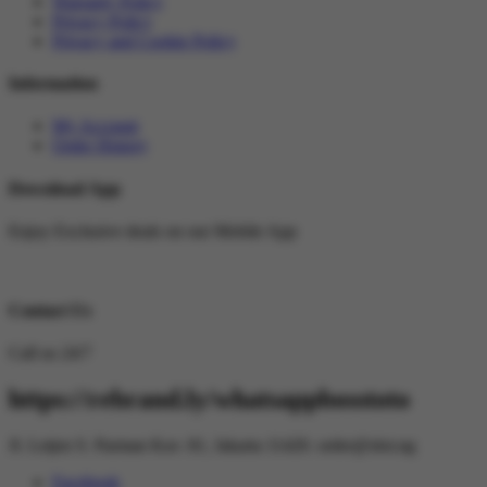
Warranty Policy
Privacy Policy
Privacy and Cookie Policy
Information
My Account
Order History
Download App
Enjoy Exclusive deals on our Mobile App
Contact Us
Call us 24/7
https://rebrand.ly/whatsappbosstoto
Jl. Letjen S. Parman Kav. 81, Jakarta 11420.
order@slot.ng
Facebook