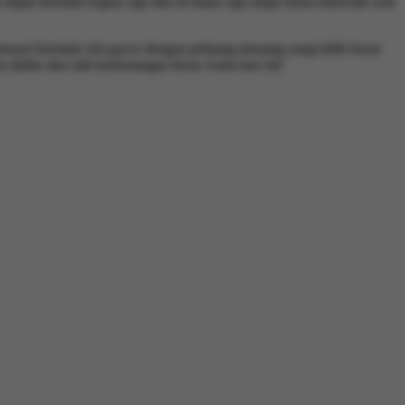
apat bermain kapan saja dan di mana saja tanpa harus khawatir soal
asi bermain slot gacor dengan peluang menang yang lebih besar
aftar dan raih kemenangan besar Anda hari ini!