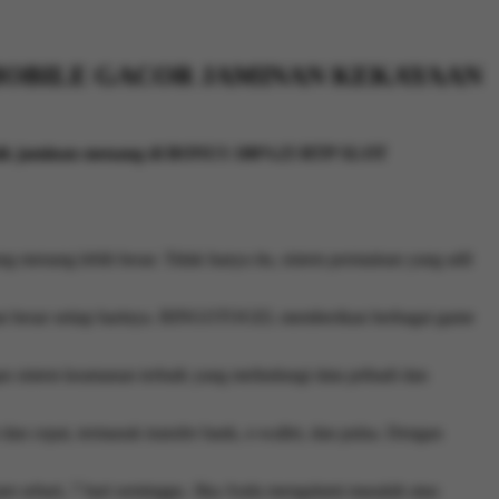
T MOBILE GACOR JAMINAN KEKAYAAN
erbaik jaminan menang di BONUS 100%25 RTP SLOT
 menang lebih besar. Tidak hanya itu, sistem permainan yang adil
an besar setiap harinya. BINGOTOGEL memberikan berbagai game
sistem keamanan terbaik yang melindungi data pribadi dan
epat, termasuk transfer bank, e-wallet, dan pulsa. Dengan
 sehari, 7 hari seminggu. Jika Anda mengalami masalah atau