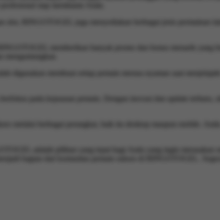
 profesional siap membantu Anda.
 slot, BINGOTOGEL juga menyediakan berbagai jenis permainan lainny
 BINGOTOGEL memberikan banyak promo dan bonus menarik yang bisa
an menguntungkan.
ah digunakan membuat setiap pemain merasa nyaman saat menjelajahi 
fokus pada kepuasan pemain. Dengan inovasi dan update terbaru, si
melalui berbagai perangkat, baik itu desktop maupun mobile. Anda d
GEL adalah pilihan yang tepat bagi Anda yang ingin merasakan sens
enjadi bagian dari komunitas pemain sukses di BINGOTOGEL. Segera d