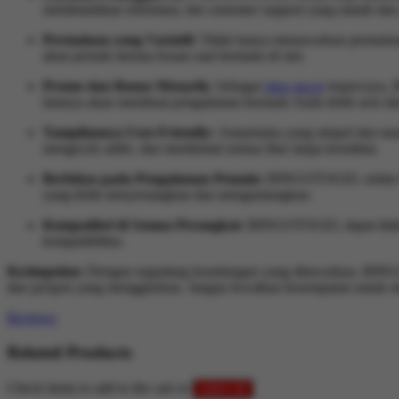
membutuhkan informasi, tim customer support yang ramah dan
Permainan yang Variatif:
Tidak hanya menawarkan permainan
akan pernah merasa bosan saat bermain di sini.
Promo dan Bonus Menarik:
Sebagai
situs gacor
terpercaya,
lainnya akan membuat pengalaman bermain Anda lebih seru d
Tampilannya User-Friendly:
Antarmuka yang simpel dan mud
mengecek saldo, dan menikmati semua fitur tanpa kesulitan.
Berfokus pada Pengalaman Pemain:
BINGOTOGEL selalu ber
yang lebih menyenangkan dan menguntungkan.
Kompatibel di Semua Perangkat:
BINGOTOGEL dapat diakses 
kompatibilitas.
Kesimpulan:
Dengan segudang keuntungan yang ditawarkan, BINGOTO
dan jackpot yang menggiurkan. Jangan lewatkan kesempatan untuk m
Reviews
Related Products
Check items to add to the cart or
select all