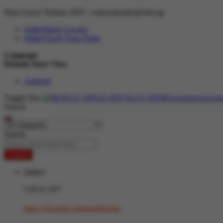
Situs Gacor Terbaru 2025 :
corporatesales@slot.ng
hidden
Store Locator
hidden
Track Your Order
Language
Default Store View
Android
Toggle Nav
Search
Search
Search
hidden
Call us 24/7
https://rebrand.ly/whatsappbosstoto