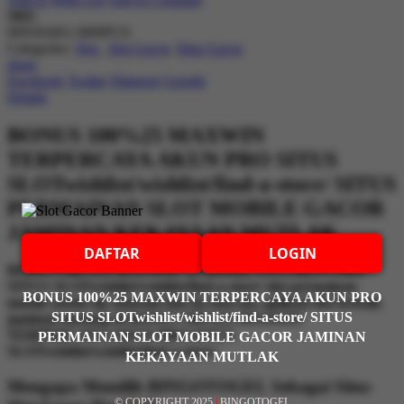
SKU
90NX04S1-M00FC0
Categories:
Slot
,
Slot Gacor
,
Situs Gacor
share
Facebook
Twitter
Pinterest
Google
Details
BONUS 100%25 MAXWIN
TERPERCAYA AKUN PRO SITUS
SLOTwishlist/wishlist/find-a-store/ SITUS
PERMAINAN SLOT MOBILE GACOR
JAMINAN KEKAYAAN MUTLAK
DAFTAR
LOGIN
BONUS 100%25 MAXWIN TERPERCAYA AKUN PRO
SITUS SLOTwishlist/wishlist/find-a-store/ slot permainan
BONUS 100%25 MAXWIN TERPERCAYA AKUN PRO
mobile untuk hp android dan ios hari ini, aplikasi slot terbaik
SITUS SLOTwishlist/wishlist/find-a-store/ SITUS
jaminan menang di BONUS 100%25 MAXWIN
TERPERCAYA AKUN PRO SITUS
PERMAINAN SLOT MOBILE GACOR JAMINAN
SLOTwishlist/wishlist/find-a-store/
KEKAYAAN MUTLAK
Mengapa Memilih BINGOTOGEL Sebagai Situs
© COPYRIGHT 2025
|
BINGOTOGEL