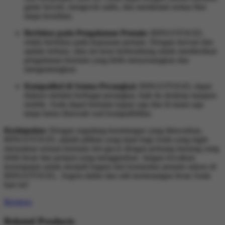
game favorit, mengecek saldo, dan menikmati semua fitur
tanpa kesulitan.
Berfokus pada Pengalaman Pemain:
BINGOTOGEL
selalu berfokus pada kepuasan pemain. Dengan inovasi dan
update terbaru, situs ini terus berkembang untuk memberikan
pengalaman bermain yang lebih menyenangkan dan
menguntungkan.
Kompatibel di Semua Perangkat:
BINGOTOGEL dapat
diakses melalui berbagai perangkat, baik itu desktop maupun
mobile. Anda dapat bermain kapan saja dan di mana saja
tanpa harus khawatir soal kompatibilitas.
Kesimpulan:
Dengan segudang keuntungan yang ditawarkan,
BINGOTOGEL adalah pilihan yang tepat bagi Anda yang ingin
merasakan sensasi bermain slot gacor dengan peluang menang yang
lebih besar dan jackpot yang menggiurkan. Jangan lewatkan
kesempatan untuk menjadi bagian dari komunitas pemain sukses di
BINGOTOGEL. Segera daftar dan raih kemenangan besar Anda
hari ini!
Reviews
Related Products