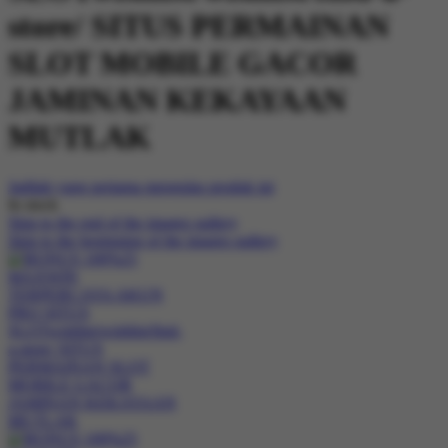
store/ SITUS PERMAINAN
SLOT MOBILE GACOR
JAMINAN KEKAYAAN
MUTLAK
Jadilah yang pertama mengulas produk ini
In stock
Skip to the end of the images gallery
Skip to the beginning of the images gallery