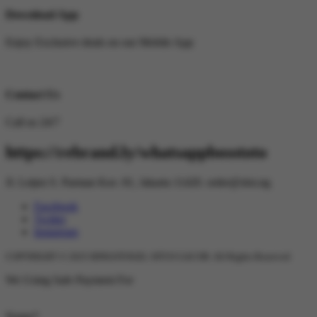
Download App
Enjoy Exclusive deals on our Mobile App
Contact Us
Call us 24/7
https://rebrand.ly/whatsappbosstoto
Jl. Letjen S. Parman Kav. 81, Jakarta 11420.
order@slot.ng
Facebook
Twitter
Instagram
COPYRIGHT © 2025 BINGOTOGEL SITUS GACOR. All Rights Reserved
We Using Safe Payment For
Name
*