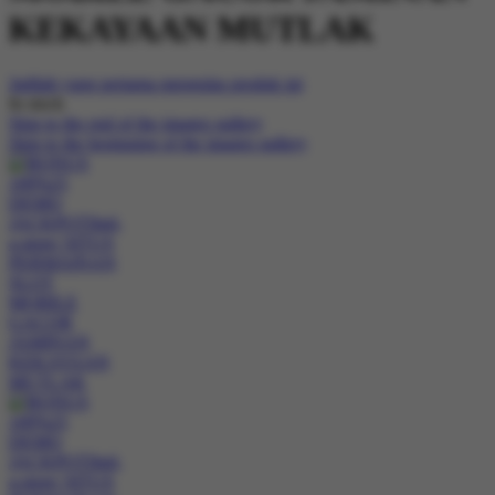
KEKAYAAN MUTLAK
Jadilah yang pertama mengulas produk ini
In stock
Skip to the end of the images gallery
Skip to the beginning of the images gallery