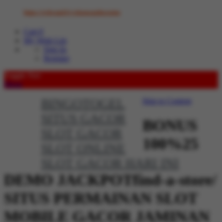
https://rebrand.ly/whatsappbosstoto
Cart
0
My Wish List
Sign In
Register
Toggle Nav
Menu
BINGOTOGEL
Skip to Content
SITUS GACOR
BONUS
SLOT GACOR
100%25
SLOT ONLINE
SLOT GACOR HARI INI
DEMO JACKPOTfind-a-store/
SITUS PERMAINAN SLOT
MOBILE GACOR JAMINAN