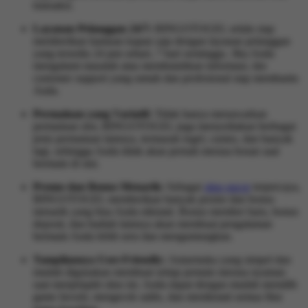
transaksi.
Layanan Pelanggan 24/7:
BINGOTOGEL selalu siap
memberikan bantuan kapan saja dengan layanan pelanggan
yang tersedia 24 jam sehari, 7 hari seminggu. Jika Anda
mengalami masalah atau membutuhkan informasi, tim
customer support yang ramah dan profesional siap membantu
Anda.
Permainan yang Variatif:
Tidak hanya menawarkan
permainan slot, BINGOTOGEL juga menyediakan berbagai
jenis permainan lainnya, termasuk togel, casino, dan banyak
lagi, sehingga Anda tidak akan pernah merasa bosan saat
bermain di sini.
Promo dan Bonus Menarik:
Sebagai
situs gacor
terpercaya,
BINGOTOGEL memberikan banyak promo dan bonus
menarik yang bisa Anda nikmati. Bonus member baru, bonus
deposit, dan hadiah lainnya akan membuat pengalaman
bermain Anda lebih seru dan menguntungkan.
Tampilannya User-Friendly:
Antarmuka yang simpel dan
mudah digunakan membuat setiap pemain merasa nyaman
saat menjelajahi situs ini. Anda dapat dengan mudah memilih
game favorit, mengecek saldo, dan menikmati semua fitur