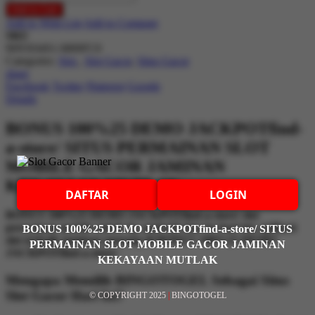
Add to Cart
Add to Wish List
Add to Compare
SKU
90NX04S1-M00FC0
Categories:
Slot
,
Slot Gacor
,
Situs Gacor
share
Facebook
Twitter
Pinterest
Google
Details
BONUS 100%25 DEMO JACKPOTfind-
a-store/ SITUS PERMAINAN SLOT
MOBILE GACOR JAMINAN
KEKAYAAN MUTLAK
DAFTAR
LOGIN
BONUS 100%25 DEMO JACKPOTfind-a-store/ slot
permainan mobile untuk hp android dan ios hari ini, aplikasi
BONUS 100%25 DEMO JACKPOTfind-a-store/ SITUS
slot terbaik jaminan menang di BONUS 100%25 DEMO
PERMAINAN SLOT MOBILE GACOR JAMINAN
JACKPOTfind-a-store/
KEKAYAAN MUTLAK
Mengapa Memilih BINGOTOGEL Sebagai Situs
Slot Gacor Hari Ini?
© COPYRIGHT 2025
|
BINGOTOGEL