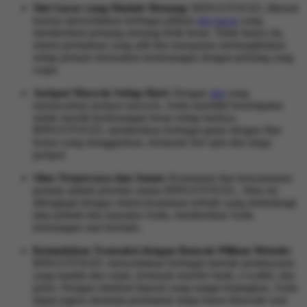
Slot Gacor yang Mudah Menang:
BINGOTOGEL dikenal
karena menyediakan berbagai pilihan
slot gacor
yang
memberikan peluang menang lebih besar. Tidak hanya itu,
sistem permainan yang adil dan transparan memungkinkan
setiap pemain merasakan kemenangan dengan peluang yang
wajar.
Jackpot Maxwin Setiap Hari:
Dengan
slot
yang
menawarkan jackpot maxwin, Anda memiliki kesempatan
untuk meraih kemenangan besar setiap harinya.
BINGOTOGEL memberikan berbagai game dengan fitur
bonus yang menggiurkan, termasuk free spin dan mega
jackpot.
Situs Terpercaya dan Aman:
Keamanan dan kenyamanan
pemain adalah prioritas utama BINGOTOGEL. Situs ini
dilengkapi dengan sistem keamanan terbaik yang melindungi
data pribadi dan transaksi Anda, memberikan Anda
ketenangan saat bermain.
Kemudahan Transaksi dengan Banyak Pilihan Metode:
BINGOTOGEL menyediakan berbagai metode pembayaran
yang mudah dan cepat, termasuk transfer bank, e-wallet, dan
pulsa. Dengan minimal deposit yang sangat terjangkau, Anda
dapat segera memulai permainan tanpa harus khawatir soal