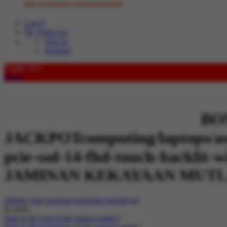
https://rebrand.ly/whatsappbosstoto
Cart
0
My Wish List
Sign In
Register
Toggle Nav
Menu
BINGOTOGEL
SITUS GA
SLOT GACOR HARI INI
BO
JACKPOTcomputing/laptops/asus
pcie-ssd-14-fhd-touch-back
JAMINAN KEKAYAAN MUT
Jadilah yang pertama mengulas produk ini
In stock
Skip to the end of the images gallery