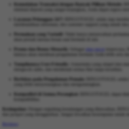
Kemudahan Transaksi dengan Banyak Pilihan Metode:
BI
minimal deposit yang sangat terjangkau, Anda dapat segera mem
Layanan Pelanggan 24/7:
BINGOTOGEL selalu siap memberika
membutuhkan informasi, tim customer support yang ramah dan
Permainan yang Variatif:
Tidak hanya menawarkan permainan
akan pernah merasa bosan saat bermain di sini.
Promo dan Bonus Menarik:
Sebagai
situs gacor
terpercaya,
lainnya akan membuat pengalaman bermain Anda lebih seru d
Tampilannya User-Friendly:
Antarmuka yang simpel dan mud
mengecek saldo, dan menikmati semua fitur tanpa kesulitan.
Berfokus pada Pengalaman Pemain:
BINGOTOGEL selalu ber
yang lebih menyenangkan dan menguntungkan.
Kompatibel di Semua Perangkat:
BINGOTOGEL dapat diakses 
kompatibilitas.
Kesimpulan:
Dengan segudang keuntungan yang ditawarkan, BINGOTO
dan jackpot yang menggiurkan. Jangan lewatkan kesempatan untuk m
Reviews