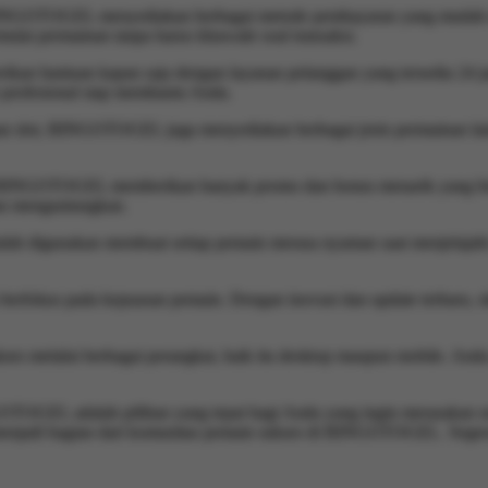
NGOTOGEL menyediakan berbagai metode pembayaran yang mudah dan c
ulai permainan tanpa harus khawatir soal transaksi.
n bantuan kapan saja dengan layanan pelanggan yang tersedia 24 jam
 profesional siap membantu Anda.
 slot, BINGOTOGEL juga menyediakan berbagai jenis permainan lainny
 BINGOTOGEL memberikan banyak promo dan bonus menarik yang bisa
an menguntungkan.
ah digunakan membuat setiap pemain merasa nyaman saat menjelajahi 
fokus pada kepuasan pemain. Dengan inovasi dan update terbaru, si
melalui berbagai perangkat, baik itu desktop maupun mobile. Anda d
GEL adalah pilihan yang tepat bagi Anda yang ingin merasakan sens
enjadi bagian dari komunitas pemain sukses di BINGOTOGEL. Segera d