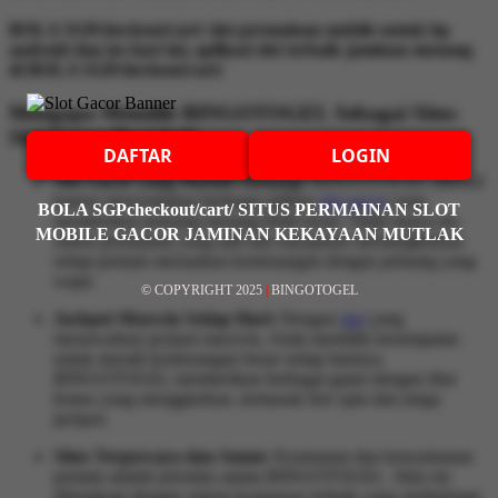
BOLA SGPcheckout/cart/ slot permainan mobile untuk hp
android dan ios hari ini, aplikasi slot terbaik jaminan menang
di BOLA SGPcheckout/cart/
Mengapa Memilih BINGOTOGEL Sebagai Situs
Slot Gacor Hari Ini?
DAFTAR
LOGIN
Slot Gacor yang Mudah Menang:
BINGOTOGEL dikenal
karena menyediakan berbagai pilihan
slot gacor
yang
BOLA SGPcheckout/cart/ SITUS PERMAINAN SLOT
memberikan peluang menang lebih besar. Tidak hanya itu,
MOBILE GACOR JAMINAN KEKAYAAN MUTLAK
sistem permainan yang adil dan transparan memungkinkan
setiap pemain merasakan kemenangan dengan peluang yang
wajar.
© COPYRIGHT 2025
|
BINGOTOGEL
Jackpot Maxwin Setiap Hari:
Dengan
slot
yang
menawarkan jackpot maxwin, Anda memiliki kesempatan
untuk meraih kemenangan besar setiap harinya.
BINGOTOGEL memberikan berbagai game dengan fitur
bonus yang menggiurkan, termasuk free spin dan mega
jackpot.
Situs Terpercaya dan Aman:
Keamanan dan kenyamanan
pemain adalah prioritas utama BINGOTOGEL. Situs ini
dilengkapi dengan sistem keamanan terbaik yang melindungi