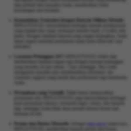
data pribadi dan transaksi Anda, memberikan Anda
ketenangan saat bermain.
Kemudahan Transaksi dengan Banyak Pilihan Metode:
BINGOTOGEL menyediakan berbagai metode pembayaran
yang mudah dan cepat, termasuk transfer bank, e-wallet, dan
pulsa. Dengan minimal deposit yang sangat terjangkau, Anda
dapat segera memulai permainan tanpa harus khawatir soal
transaksi.
Layanan Pelanggan 24/7:
BINGOTOGEL selalu siap
memberikan bantuan kapan saja dengan layanan pelanggan
yang tersedia 24 jam sehari, 7 hari seminggu. Jika Anda
mengalami masalah atau membutuhkan informasi, tim
customer support yang ramah dan profesional siap membantu
Anda.
Permainan yang Variatif:
Tidak hanya menawarkan
permainan slot, BINGOTOGEL juga menyediakan berbagai
jenis permainan lainnya, termasuk togel, casino, dan banyak
lagi, sehingga Anda tidak akan pernah merasa bosan saat
bermain di sini.
Promo dan Bonus Menarik:
Sebagai
situs gacor
terpercaya,
BINGOTOGEL memberikan banyak promo dan bonus