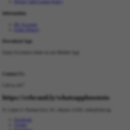
Privacy and Cookie Policy
Information
My Account
Order History
Download App
Enjoy Exclusive deals on our Mobile App
Contact Us
Call us 24/7
https://rebrand.ly/whatsappbosstoto
Jl. Letjen S. Parman Kav. 81, Jakarta 11420.
order@slot.ng
Facebook
Twitter