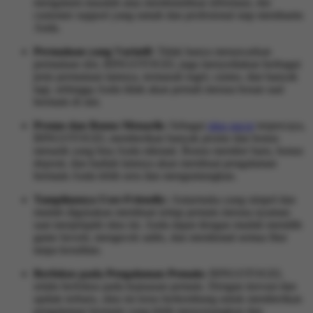
mengalami masalah atau membutuhkan informasi, tim
customer support yang ramah dan profesional siap membantu
Anda.
Permainan yang Variatif:
Tidak hanya menawarkan
permainan slot, BINGOTOGEL juga menyediakan berbagai
jenis permainan lainnya, termasuk togel, casino, dan banyak
lagi, sehingga Anda tidak akan pernah merasa bosan saat
bermain di sini.
Promo dan Bonus Menarik:
Sebagai
situs gacor
terpercaya,
BINGOTOGEL memberikan banyak promo dan bonus
menarik yang bisa Anda nikmati. Bonus member baru, bonus
deposit, dan hadiah lainnya akan membuat pengalaman
bermain Anda lebih seru dan menguntungkan.
Tampilannya User-Friendly:
Antarmuka yang simpel dan
mudah digunakan membuat setiap pemain merasa nyaman
saat menjelajahi situs ini. Anda dapat dengan mudah memilih
game favorit, mengecek saldo, dan menikmati semua fitur
tanpa kesulitan.
Berfokus pada Pengalaman Pemain:
BINGOTOGEL
selalu berfokus pada kepuasan pemain. Dengan inovasi dan
update terbaru, situs ini terus berkembang untuk memberikan
pengalaman bermain yang lebih menyenangkan dan