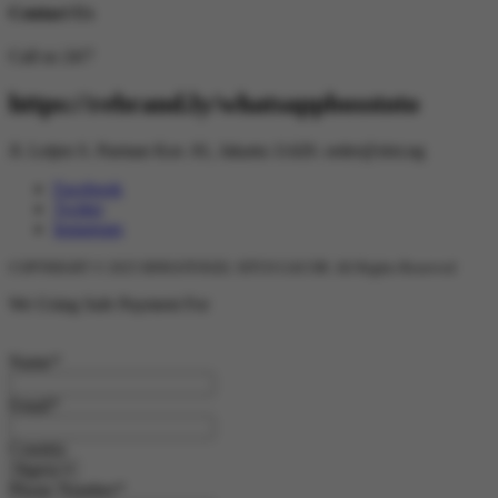
Contact Us
Call us 24/7
https://rebrand.ly/whatsappbosstoto
Jl. Letjen S. Parman Kav. 81, Jakarta 11420.
order@slot.ng
Facebook
Twitter
Instagram
COPYRIGHT © 2025 BINGOTOGEL SITUS GACOR. All Rights Reserved
We Using Safe Payment For
Name
*
Email
*
Country
Phone Number
*