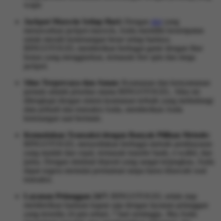
wajar.
Jackpot Maxwin Setiap Hari:
Dengan
slot
yang
menawarkan jackpot maxwin, Anda memiliki kesempatan
untuk meraih kemenangan besar setiap harinya.
BINGOTOGEL memberikan berbagai game dengan fitur
bonus yang menggiurkan, termasuk free spin dan mega
jackpot.
Situs Terpercaya dan Aman:
Keamanan dan kenyamanan
pemain adalah prioritas utama BINGOTOGEL. Situs ini
dilengkapi dengan sistem keamanan terbaik yang melindungi
data pribadi dan transaksi Anda, memberikan Anda
ketenangan saat bermain.
Kemudahan Transaksi dengan Banyak Pilihan Metode:
BINGOTOGEL menyediakan berbagai metode pembayaran
yang mudah dan cepat, termasuk transfer bank, e-wallet, dan
pulsa. Dengan minimal deposit yang sangat terjangkau, Anda
dapat segera memulai permainan tanpa harus khawatir soal
transaksi.
Layanan Pelanggan 24/7:
BINGOTOGEL selalu siap
memberikan bantuan kapan saja dengan layanan pelanggan
yang tersedia 24 jam sehari, 7 hari seminggu. Jika Anda