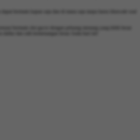
apat bermain kapan saja dan di mana saja tanpa harus khawatir soal
asi bermain slot gacor dengan peluang menang yang lebih besar
aftar dan raih kemenangan besar Anda hari ini!