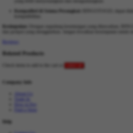
yang lebih menyenangkan dan menguntungkan.
Kompatibel di Semua Perangkat:
BINGOTOGEL dapat diakses 
kompatibilitas.
Kesimpulan:
Dengan segudang keuntungan yang ditawarkan, BINGOTO
dan jackpot yang menggiurkan. Jangan lewatkan kesempatan untuk m
Reviews
Related Products
Check items to add to the cart or
select all
Company Info
About Us
Trade In
How to Pay
Find a Store
Help