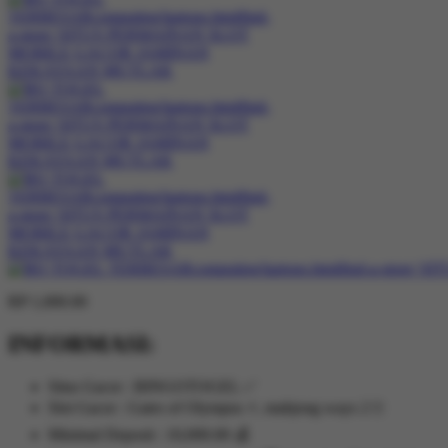
RP 1,000.00
INFORMASI:
Situs Gacor : BINGOTOGEL ✅
Slot Gacor : Gates of Olympus ⚡, mahjong ways 2 🀄
Minimal Deposit : 10,000.00 💰