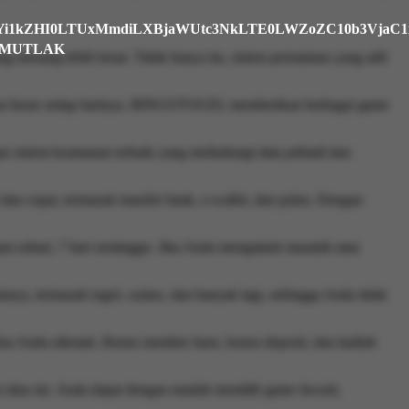
hnYi1kZHI0LTUxMmdiLXBjaWUtc3NkLTE0LWZoZC10b3VjaC1
 MUTLAK
 menang lebih besar. Tidak hanya itu, sistem permainan yang adil
an besar setiap harinya. BINGOTOGEL memberikan berbagai game
sistem keamanan terbaik yang melindungi data pribadi dan
epat, termasuk transfer bank, e-wallet, dan pulsa. Dengan
 sehari, 7 hari seminggu. Jika Anda mengalami masalah atau
a, termasuk togel, casino, dan banyak lagi, sehingga Anda tidak
 Anda nikmati. Bonus member baru, bonus deposit, dan hadiah
situs ini. Anda dapat dengan mudah memilih game favorit,