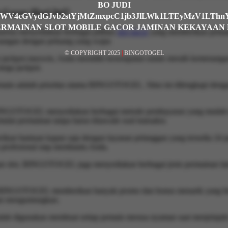
BO JUDI
Gacor Hari Ini?
c3VzLWV4cGVydGJvb2stYjMtZmxpcC1jb3JlLWk1LTEyMzV1LT
PERMAINAN SLOT MOBILE GACOR JAMINAN KEKAYAAN
ena menyediakan berbagai pilihan
slot gacor
yang memberikan peluang
angan dengan peluang yang wajar.
© COPYRIGHT 2025
|
BINGOTOGEL
jackpot maxwin, Anda memiliki kesempatan untuk meraih kemenang
mega jackpot.
n adalah prioritas utama BINGOTOGEL. Situs ini dilengkapi dengan 
NGOTOGEL menyediakan berbagai metode pembayaran yang mudah dan c
ulai permainan tanpa harus khawatir soal transaksi.
n bantuan kapan saja dengan layanan pelanggan yang tersedia 24 jam
 profesional siap membantu Anda.
 slot, BINGOTOGEL juga menyediakan berbagai jenis permainan lainny
 BINGOTOGEL memberikan banyak promo dan bonus menarik yang bisa
an menguntungkan.
ah digunakan membuat setiap pemain merasa nyaman saat menjelajahi 