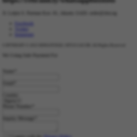
https://rebrand.ly/whatsappbosstoto
Jl. Letjen S. Parman Kav. 81, Jakarta 11420.
order@slot.ng
Facebook
Twitter
Instagram
COPYRIGHT © 2025 BINGOTOGEL SITUS GACOR. All Rights Reserved
We Using Safe Payment For
Name
*
Email
*
Country
Phone Number
*
Inquiry Message
*
*
I agree with the
Privacy Policy