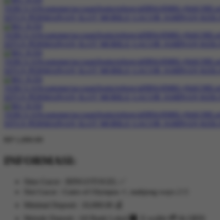
RP 1,000.00
INFORMASI:
Situs Gacor : BINGOTOGEL ✅
Slot Gacor : Gates of Olympus ⚡, mahjong ways 2 🀄
Minimal Deposit : 10,000.00 💰
Metode Deposit : All Bank Lokal 🏧, E-wallet 💳 & QRIS