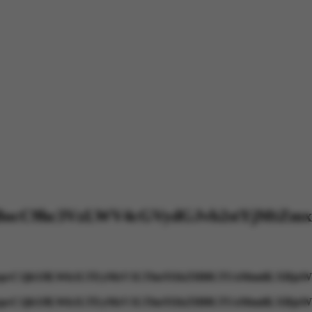
4LnBocC9hc3VzLWV4cGVydGJvb2stYjMt
tZmxpcC1jb3JlLWk1LTEyMzV1LThnYi1kZHI0LTUxMmdiLXBja
tZmxpcC1jb3JlLWk1LTEyMzV1LThnYi1kZHI0LTUxMmdiLXBja