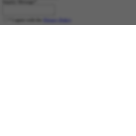
Inquiry Message
*
*
I agree with the
Privacy Policy