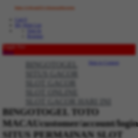
https://rebrand.ly/whatsappbosstoto
Cart
0
My Wish List
Sign In
Register
Toggle Nav
Menu
BINGOTOGEL
Skip to Content
SITUS GACOR
SLOT GACOR
SLOT ONLINE
SLOT GACOR HARI INI
BINGOTOGEL TOTO
MACAUcustomer/account/lo
SITUS PERMAINAN SLOT