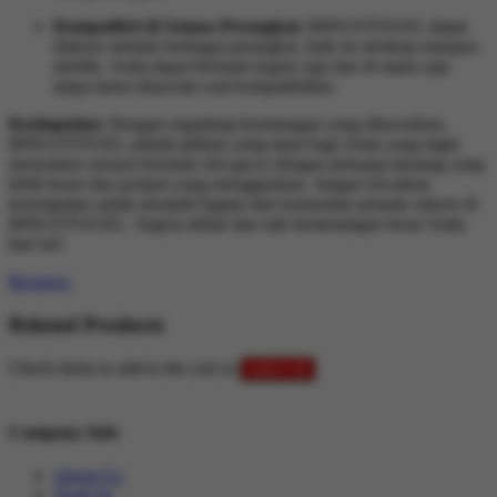
Kompatibel di Semua Perangkat:
BINGOTOGEL dapat
diakses melalui berbagai perangkat, baik itu desktop maupun
mobile. Anda dapat bermain kapan saja dan di mana saja
tanpa harus khawatir soal kompatibilitas.
Kesimpulan:
Dengan segudang keuntungan yang ditawarkan,
BINGOTOGEL adalah pilihan yang tepat bagi Anda yang ingin
merasakan sensasi bermain slot gacor dengan peluang menang yang
lebih besar dan jackpot yang menggiurkan. Jangan lewatkan
kesempatan untuk menjadi bagian dari komunitas pemain sukses di
BINGOTOGEL. Segera daftar dan raih kemenangan besar Anda
hari ini!
Reviews
Related Products
Check items to add to the cart or
select all
Company Info
About Us
Trade In