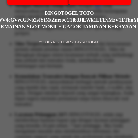
Jackpot Maxwin Setiap Hari:
Dengan
slot
yang
menawarkan jackpot maxwin, Anda memiliki kesempatan
BINGOTOGEL TOTO
untuk meraih kemenangan besar setiap harinya.
3VzLWV4cGVydGJvb2stYjMtZmxpcC1jb3JlLWk1LTEyMzV1LTh
BINGOTOGEL memberikan berbagai game dengan fitur
PERMAINAN SLOT MOBILE GACOR JAMINAN KEKAYAAN
bonus yang menggiurkan, termasuk free spin dan mega
jackpot.
© COPYRIGHT 2025
|
BINGOTOGEL
Situs Terpercaya dan Aman:
Keamanan dan kenyamanan
pemain adalah prioritas utama BINGOTOGEL. Situs ini
dilengkapi dengan sistem keamanan terbaik yang melindungi
data pribadi dan transaksi Anda, memberikan Anda
ketenangan saat bermain.
Kemudahan Transaksi dengan Banyak Pilihan Metode:
BINGOTOGEL menyediakan berbagai metode pembayaran
yang mudah dan cepat, termasuk transfer bank, e-wallet, dan
pulsa. Dengan minimal deposit yang sangat terjangkau, Anda
dapat segera memulai permainan tanpa harus khawatir soal
transaksi.
Layanan Pelanggan 24/7:
BINGOTOGEL selalu siap
memberikan bantuan kapan saja dengan layanan pelanggan
yang tersedia 24 jam sehari, 7 hari seminggu. Jika Anda
mengalami masalah atau membutuhkan informasi, tim
customer support yang ramah dan profesional siap membantu