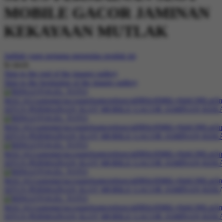
MOBILE GACOR JAMINAN
KEKAYAAN MUTLAK
Jadilah yang pertama mengulas produk ini
In stock
Skip to the end of the images gallery
Skip to the beginning of the images gallery