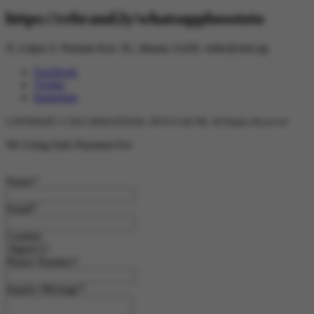
https://rebrand.ly/whatsappbosstoto
Jl. Letjen S. Parman Kav. 81, Jakarta 11420.
order@slot.ng
Facebook
Twitter
Instagram
COPYRIGHT © 2025 BINGOTOGEL SITUS GACOR. All Rights Reserved
We Using Safe Payment For
Name
*
Email
*
Country
Phone Number
*
Inquiry Message
*