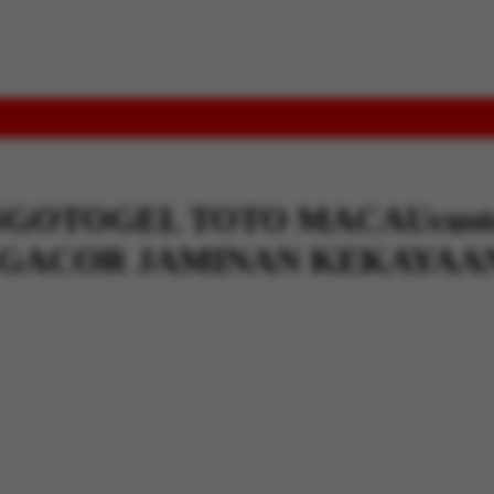
COR
SLOT GACOR
SLOT O
NGOTOGEL TOTO MACAUcustom
 GACOR JAMINAN KEKAYAA