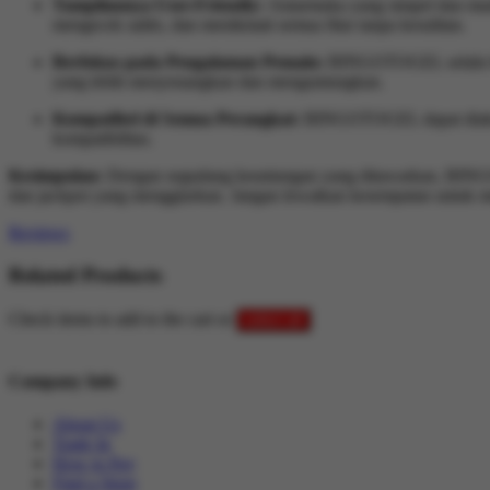
Tampilannya User-Friendly:
Antarmuka yang simpel dan mud
mengecek saldo, dan menikmati semua fitur tanpa kesulitan.
Berfokus pada Pengalaman Pemain:
BINGOTOGEL selalu ber
yang lebih menyenangkan dan menguntungkan.
Kompatibel di Semua Perangkat:
BINGOTOGEL dapat diakses 
kompatibilitas.
Kesimpulan:
Dengan segudang keuntungan yang ditawarkan, BINGOTO
dan jackpot yang menggiurkan. Jangan lewatkan kesempatan untuk m
Reviews
Related Products
Check items to add to the cart or
select all
Company Info
About Us
Trade In
How to Pay
Find a Store