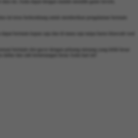
situs ini. Anda dapat dengan mudah memilih game favorit,
tus ini terus berkembang untuk memberikan pengalaman bermain
apat bermain kapan saja dan di mana saja tanpa harus khawatir soal
asi bermain slot gacor dengan peluang menang yang lebih besar
aftar dan raih kemenangan besar Anda hari ini!