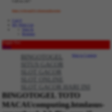
Call us 24/7
https://rebrand.ly/whatsappbosstoto
Cart
0
My Wish List
Sign In
Register
Toggle Nav
Menu
BINGOTOGEL
Skip to Content
SITUS GACOR
SLOT GACOR
SLOT ONLINE
SLOT GACOR HARI INI
BINGOTOGEL TOTO
MACAUcomputing.htmlasus-