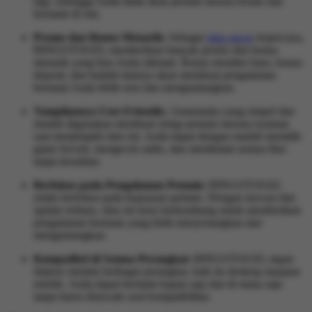
lagi, sehingga Anda tidak akan pernah merasa bosan saat
bermain di sini.
Promo dan Bonus Menarik:
Sebagai
situs gacor
terpercaya,
BINGOTOGEL memberikan banyak promo dan bonus
menarik yang bisa Anda nikmati. Bonus member baru, bonus
deposit, dan hadiah lainnya akan membuat pengalaman
bermain Anda lebih seru dan menguntungkan.
Tampilannya User-Friendly:
Antarmuka yang simpel dan
mudah digunakan membuat setiap pemain merasa nyaman
saat menjelajahi situs ini. Anda dapat dengan mudah memilih
game favorit, mengecek saldo, dan menikmati semua fitur
tanpa kesulitan.
Berfokus pada Pengalaman Pemain:
BINGOTOGEL
selalu berfokus pada kepuasan pemain. Dengan inovasi dan
update terbaru, situs ini terus berkembang untuk memberikan
pengalaman bermain yang lebih menyenangkan dan
menguntungkan.
Kompatibel di Semua Perangkat:
BINGOTOGEL dapat
diakses melalui berbagai perangkat, baik itu desktop maupun
mobile. Anda dapat bermain kapan saja dan di mana saja
tanpa harus khawatir soal kompatibilitas.