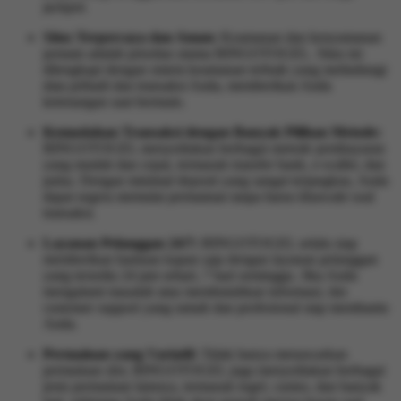
jackpot.
Situs Terpercaya dan Aman:
Keamanan dan kenyamanan
pemain adalah prioritas utama BINGOTOGEL. Situs ini
dilengkapi dengan sistem keamanan terbaik yang melindungi
data pribadi dan transaksi Anda, memberikan Anda
ketenangan saat bermain.
Kemudahan Transaksi dengan Banyak Pilihan Metode:
BINGOTOGEL menyediakan berbagai metode pembayaran
yang mudah dan cepat, termasuk transfer bank, e-wallet, dan
pulsa. Dengan minimal deposit yang sangat terjangkau, Anda
dapat segera memulai permainan tanpa harus khawatir soal
transaksi.
Layanan Pelanggan 24/7:
BINGOTOGEL selalu siap
memberikan bantuan kapan saja dengan layanan pelanggan
yang tersedia 24 jam sehari, 7 hari seminggu. Jika Anda
mengalami masalah atau membutuhkan informasi, tim
customer support yang ramah dan profesional siap membantu
Anda.
Permainan yang Variatif:
Tidak hanya menawarkan
permainan slot, BINGOTOGEL juga menyediakan berbagai
jenis permainan lainnya, termasuk togel, casino, dan banyak