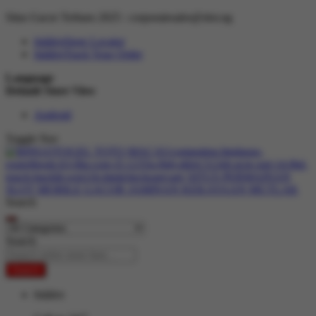
Situs Gacor Terbaru 2025 :
corporatesales@slot.ng
hidden
Store Locator
hidden
Track Your Order
Language
Default Store View
Android
Toggle Nav
Search
Search
Search
hidden