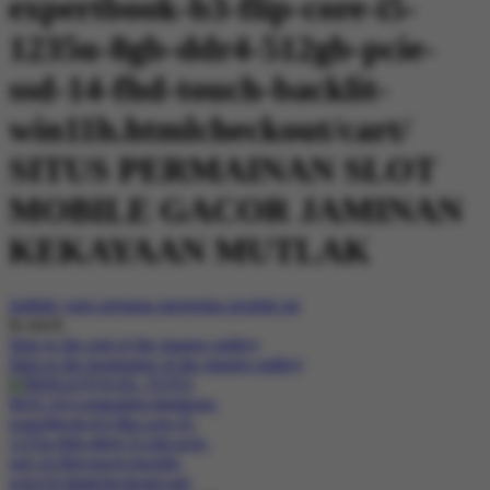
expertbook-b3-flip-core-i5-
1235u-8gb-ddr4-512gb-pcie-
ssd-14-fhd-touch-backlit-
win11h.htmlcheckout/cart/
SITUS PERMAINAN SLOT
MOBILE GACOR JAMINAN
KEKAYAAN MUTLAK
Jadilah yang pertama mengulas produk ini
In stock
Skip to the end of the images gallery
Skip to the beginning of the images gallery