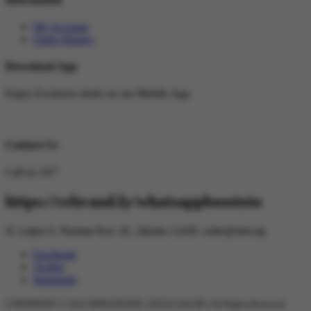
My Account
Order History
Download App
Enjoy Exclusive deals on our Mobile App
Contact Us
Call us 24/7
https://rebrand.ly/whatsappbosstoto
Jl. Letjen S. Parman Kav. 81, Jakarta 11420.
order@slot.ng
Facebook
Twitter
Instagram
COPYRIGHT © 2025 BINGOTOGEL SITUS GACOR. All Rights Reserved