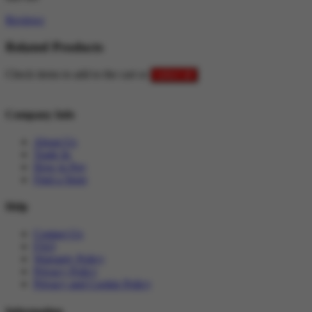
Reviews
Related Products
Check items to add to the cart or
select all
Company Info
About Us
Trade In
How to Pay
Find a Store
Help
Contact Us
FAQ
Warranty Policy
Privacy Policy
Privacy and Cookie Policy
Information