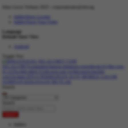
Situs Gacor Terbaru 2025 :
corporatesales@slot.ng
hidden
Store Locator
hidden
Track Your Order
Language
Default Store View
Android
Toggle Nav
Search
Search
Search
hidden