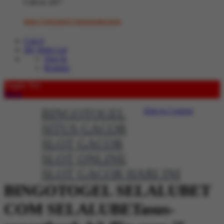
Call us 24/7
https://rebrand.ly/whatsappbosstoto
Cart
0
My Wish List
Sign In
Register
Toggle Nav
Menu
BINGOTOGEL
Skip to Content
SITUS GACOR
SLOT GACOR
SLOT ONLINE
SLOT GACOR HARI INI
BINGOTOGEL SELALUBET
COM SELALUBETasus-