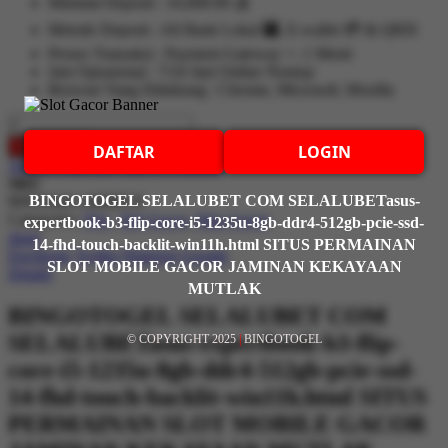
Minimal Deposit : 10,000.00 💰
Metode Deposit : All Bank Lokal 🏧, E-wallet 💳 & QRIS
Proses Transaksi : Payment Gateway +- 1 Menit
Jam Oprasional : 7/24 Jam Online Nontop
Browser Yang Didukung : Chrome, Microsoft, Mozilla
Add to Cart
DAFTAR
LOGIN
Add to Wish List
Add to Compare
SKU
BINGOTOGEL SELALUBET COM SELALUBETasus-
90NX04S1-M00FC0
Categories:
Slot
,
Slot Gacor
,
Situs Gacor
expertbook-b3-flip-core-i5-1235u-8gb-ddr4-512gb-pcie-ssd-
share
14-fhd-touch-backlit-win11h.html SITUS PERMAINAN
Facebook
Twitter
Pinterest
Google
SLOT MOBILE GACOR JAMINAN KEKAYAAN
Details
MUTLAK
BINGOTOGEL SELALUBET COM
SELALUBETasus-expertbook-b3-flip-
© COPYRIGHT 2025
|
BINGOTOGEL
core-i5-1235u-8gb-ddr4-512gb-pcie-ssd-
14-fhd-touch-backlit-win11h.html SITUS
PERMAINAN SLOT MOBILE GACOR