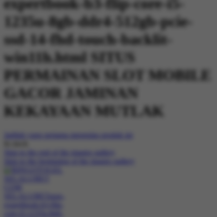
expertbook-b3-flip-core-i5-
1235u-8gb-ddr4-512gb-pcie-
ssd-14-fhd-touch-backlit-
win11h.html SITUS
PERMAINAN SLOT MOBILE
GACOR JAMINAN
KEKAYAAN MUTLAK
Jadilah yang pertama mengulas produk ini
In stock
Skip to the end of the images gallery
Skip to the beginning of the images gallery