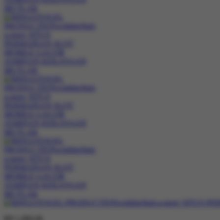
RP 1,000.00