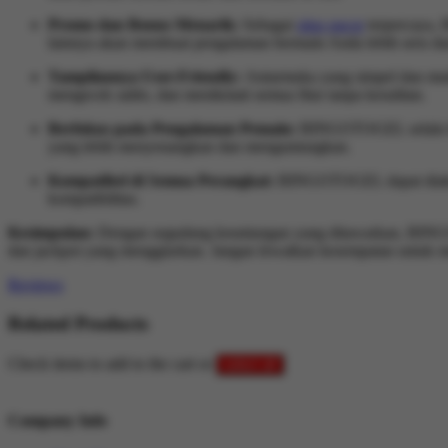
Promo dan Bonus Menarik:
Sebagai
situs gacor
terpercaya,
lainnya akan membuat pengalaman bermain Anda lebih seru d
Tampilannya User-Friendly:
Antarmuka yang simpel dan mud
mengecek saldo, dan menikmati semua fitur tanpa kesulitan.
Berfokus pada Pengalaman Pemain:
BINGOTOGEL selalu ber
yang lebih menyenangkan dan menguntungkan.
Kompatibel di Semua Perangkat:
BINGOTOGEL dapat diakses 
kompatibilitas.
Kesimpulan:
Dengan segudang keuntungan yang ditawarkan, BINGOTO
dan jackpot yang menggiurkan. Jangan lewatkan kesempatan untuk m
Reviews
Related Products
Check items to add to the cart or
select all
Company Info