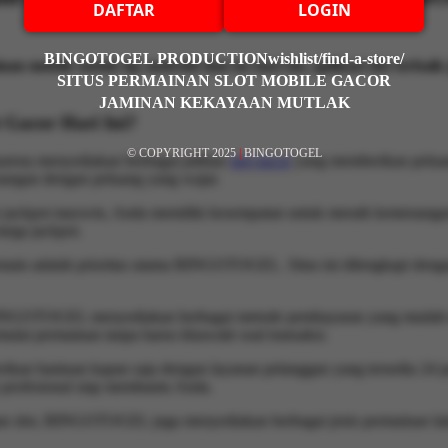
DAFTAR
LOGIN
BINGOTOGEL PRODUCTIONwishlist/find-a-store/
 mobile untuk hp android dan ios hari ini, aplikasi slot ter
SITUS PERMAINAN SLOT MOBILE GACOR
JAMINAN KEKAYAAN MUTLAK
Gacor Hari Ini?
© COPYRIGHT 2025
|
BINGOTOGEL
ena menyediakan berbagai pilihan
slot gacor
yang memberikan peluang
angan dengan peluang yang wajar.
jackpot maxwin, Anda memiliki kesempatan untuk meraih kemenang
mega jackpot.
n adalah prioritas utama BINGOTOGEL. Situs ini dilengkapi dengan 
NGOTOGEL menyediakan berbagai metode pembayaran yang mudah dan c
ulai permainan tanpa harus khawatir soal transaksi.
n bantuan kapan saja dengan layanan pelanggan yang tersedia 24 jam
 profesional siap membantu Anda.
 slot, BINGOTOGEL juga menyediakan berbagai jenis permainan lainny