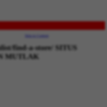
NLINE
Skip to Content
/find-a-store/ SITUS
N MUTLAK