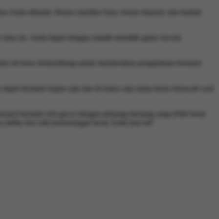
 Anda nikmati. Bonus member baru, bonus deposit, dan hadiah
situs ini. Anda dapat dengan mudah memilih game favorit,
tus ini terus berkembang untuk memberikan pengalaman bermain
apat bermain kapan saja dan di mana saja tanpa harus khawatir soal
asi bermain slot gacor dengan peluang menang yang lebih besar
aftar dan raih kemenangan besar Anda hari ini!