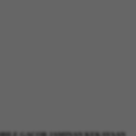
 MOBILE GACOR JAMINAN KEKAYAAN