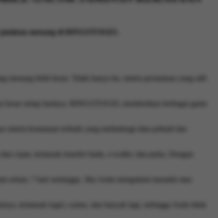
baik jaminan menang di BINGOTOGEL
 menang lebih besar. Tidak hanya itu, sistem permainan yang adil
an besar setiap harinya. BINGOTOGEL memberikan berbagai game
sistem keamanan terbaik yang melindungi data pribadi dan
epat, termasuk transfer bank, e-wallet, dan pulsa. Dengan
 sehari, 7 hari seminggu. Jika Anda mengalami masalah atau
a, termasuk togel, casino, dan banyak lagi, sehingga Anda tidak