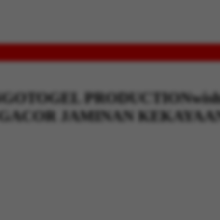
COR
SLOT GACOR
SLOT O
GOTOGEL PRODUCTIONwishlist
 GACOR JAMINAN KEKAYAA