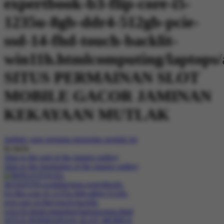
expertbook-b3-flip-core-i5-
1235u-8gb-ddr4-512gb-pcie-
ssd-14-fhd-touch-backlit-
win11h.htmlcomputing/laptops/
SITUS PERMAINAN SLOT
MOBILE GACOR JAMINAN
KEKAYAAN MUTLAK
Jadilah yang pertama mengulas produk ini
In stock
Skip to the end of the images gallery
Skip to the beginning of the images gallery