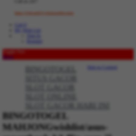
Call us 24/7
https://rebrand.ly/whatsappbosstoto
Cart
0
My Wish List
Sign In
Register
Toggle Nav
Menu
BINGOTOGEL
Skip to Content
SITUS GACOR
SLOT GACOR
SLOT ONLINE
SLOT GACOR HARI INI
BINGOTOGEL
MAHJONGwishlist/asus-