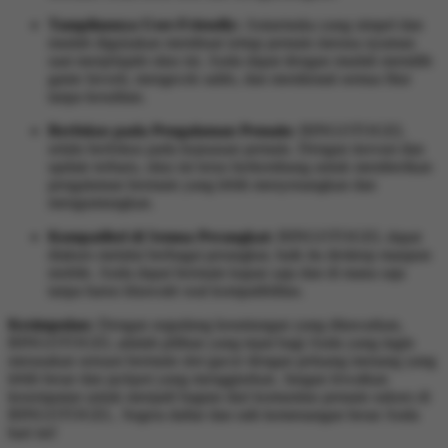
Tampilannya User-Friendly:
Antarmuka yang simpel dan
mudah digunakan membuat setiap pemain merasa nyaman
saat menjelajahi situs ini. Anda dapat dengan mudah memilih
game favorit, mengecek saldo, dan menikmati semua fitur
tanpa kesulitan.
Berfokus pada Pengalaman Pemain:
BINGOTOGEL
selalu berfokus pada kepuasan pemain. Dengan inovasi dan
update terbaru, situs ini terus berkembang untuk memberikan
pengalaman bermain yang lebih menyenangkan dan
menguntungkan.
Kompatibel di Semua Perangkat:
BINGOTOGEL dapat
diakses melalui berbagai perangkat, baik itu desktop maupun
mobile. Anda dapat bermain kapan saja dan di mana saja
tanpa harus khawatir soal kompatibilitas.
Kesimpulan:
Dengan segudang keuntungan yang ditawarkan,
BINGOTOGEL adalah pilihan yang tepat bagi Anda yang ingin
merasakan sensasi bermain slot gacor dengan peluang menang yang
lebih besar dan jackpot yang menggiurkan. Jangan lewatkan
kesempatan untuk menjadi bagian dari komunitas pemain sukses di
BINGOTOGEL. Segera daftar dan raih kemenangan besar Anda
hari ini!