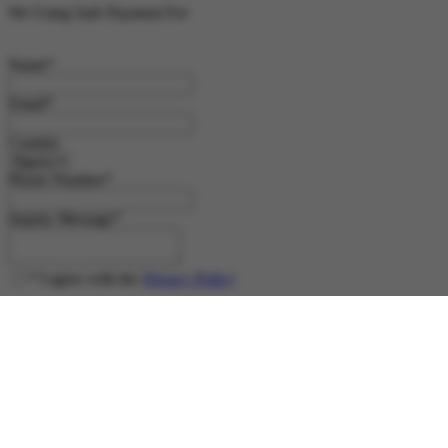
We Using Safe Payment For
Name
*
Email
*
Country
Phone Number
*
Inquiry Message
*
*
I agree with the
Privacy Policy