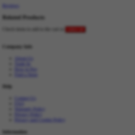
Reviews
Related Products
Check items to add to the cart or
select all
Company Info
About Us
Trade In
How to Pay
Find a Store
Help
Contact Us
FAQ
Warranty Policy
Privacy Policy
Privacy and Cookie Policy
Information