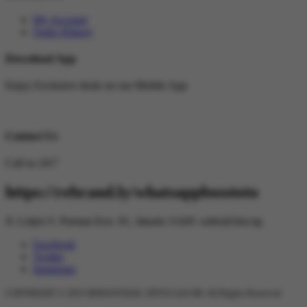
My Account
Order History
Download App
Enjoy Exclusive deals on our Mobile App
Contact Us
Call us 24/7
https://rebrand.ly/whatsappbosstoto
Jl. Letjen S. Parman Kav. 81, Jakarta 11420.
order@slot.ng
Facebook
Twitter
Instagram
COPYRIGHT © 2025 BINGOTOGEL SITUS GACOR. All Rights Reserved