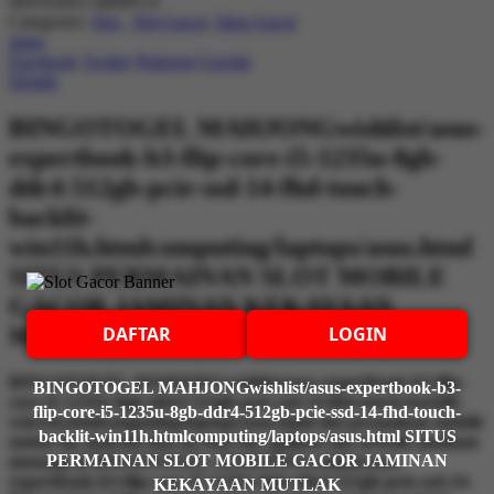
90NX04S1-M00FC0
Categories:
Slot
,
Slot Gacor
,
Situs Gacor
share
Facebook
Twitter
Pinterest
Google
Details
BINGOTOGEL MAHJONGwishlist/asus-
expertbook-b3-flip-core-i5-1235u-8gb-
ddr4-512gb-pcie-ssd-14-fhd-touch-
backlit-
win11h.htmlcomputing/laptops/asus.html
SITUS PERMAINAN SLOT MOBILE
GACOR JAMINAN KEKAYAAN
MUTLAK
DAFTAR
LOGIN
BINGOTOGEL MAHJONGwishlist/asus-expertbook-b3-flip-
BINGOTOGEL MAHJONGwishlist/asus-expertbook-b3-
core-i5-1235u-8gb-ddr4-512gb-pcie-ssd-14-fhd-touch-backlit-
flip-core-i5-1235u-8gb-ddr4-512gb-pcie-ssd-14-fhd-touch-
win11h.htmlcomputing/laptops/asus.html slot permainan mobile
backlit-win11h.htmlcomputing/laptops/asus.html SITUS
untuk hp android dan ios hari ini, aplikasi slot terbaik jaminan
PERMAINAN SLOT MOBILE GACOR JAMINAN
menang di BINGOTOGEL MAHJONGwishlist/asus-
expertbook-b3-flip-core-i5-1235u-8gb-ddr4-512gb-pcie-ssd-14-
KEKAYAAN MUTLAK