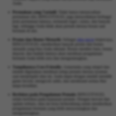
Anda.
Permainan yang Variatif:
Tidak hanya menawarkan
permainan slot, BINGOTOGEL juga menyediakan berbagai
jenis permainan lainnya, termasuk togel, casino, dan banyak
lagi, sehingga Anda tidak akan pernah merasa bosan saat
bermain di sini.
Promo dan Bonus Menarik:
Sebagai
situs gacor
terpercaya,
BINGOTOGEL memberikan banyak promo dan bonus
menarik yang bisa Anda nikmati. Bonus member baru, bonus
deposit, dan hadiah lainnya akan membuat pengalaman
bermain Anda lebih seru dan menguntungkan.
Tampilannya User-Friendly:
Antarmuka yang simpel dan
mudah digunakan membuat setiap pemain merasa nyaman
saat menjelajahi situs ini. Anda dapat dengan mudah memilih
game favorit, mengecek saldo, dan menikmati semua fitur
tanpa kesulitan.
Berfokus pada Pengalaman Pemain:
BINGOTOGEL
selalu berfokus pada kepuasan pemain. Dengan inovasi dan
update terbaru, situs ini terus berkembang untuk memberikan
pengalaman bermain yang lebih menyenangkan dan
menguntungkan.