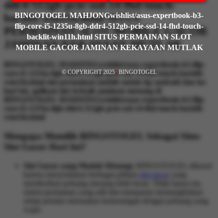
ddr4-512gb-pcie-ssd-14-fhd-touch-
BINGOTOGEL MAHJONGwishlist/asus-expertbook-b3-
backlit-win11h.html SITUS
flip-core-i5-1235u-8gb-ddr4-512gb-pcie-ssd-14-fhd-touch-
PERMAINAN SLOT MOBILE GACOR
backlit-win11h.html SITUS PERMAINAN SLOT
JAMINAN KEKAYAAN MUTLAK
MOBILE GACOR JAMINAN KEKAYAAN MUTLAK
BINGOTOGEL MAHJONGwishlist/asus-expertbook-b3-flip-
© COPYRIGHT 2025
|
BINGOTOGEL
core-i5-1235u-8gb-ddr4-512gb-pcie-ssd-14-fhd-touch-backlit-
win11h.html slot permainan mobile untuk hp android dan ios
hari ini, aplikasi slot terbaik jaminan menang di
BINGOTOGEL MAHJONGwishlist/asus-expertbook-b3-flip-
core-i5-1235u-8gb-ddr4-512gb-pcie-ssd-14-fhd-touch-backlit-
win11h.html
Mengapa Memilih BINGOTOGEL Sebagai Situs
Slot Gacor Hari Ini?
Slot Gacor yang Mudah Menang:
BINGOTOGEL dikenal
karena menyediakan berbagai pilihan
slot gacor
yang
memberikan peluang menang lebih besar. Tidak hanya itu,
sistem permainan yang adil dan transparan memungkinkan
setiap pemain merasakan kemenangan dengan peluang yang
wajar.