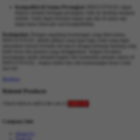
Kompatibel di Semua Perangkat:
BINGOTOGEL dapat
diakses melalui berbagai perangkat, baik itu desktop maupun
mobile. Anda dapat bermain kapan saja dan di mana saja
tanpa harus khawatir soal kompatibilitas.
Kesimpulan:
Dengan segudang keuntungan yang ditawarkan,
BINGOTOGEL adalah pilihan yang tepat bagi Anda yang ingin
merasakan sensasi bermain slot gacor dengan peluang menang yang
lebih besar dan jackpot yang menggiurkan. Jangan lewatkan
kesempatan untuk menjadi bagian dari komunitas pemain sukses di
BINGOTOGEL. Segera daftar dan raih kemenangan besar Anda
hari ini!
Reviews
Related Products
Check items to add to the cart or
select all
Company Info
About Us
Trade In