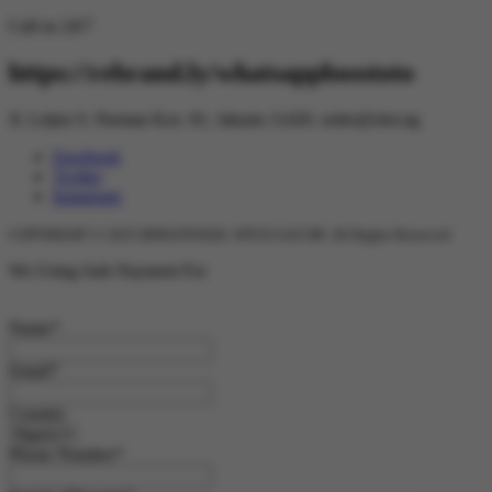
Call us 24/7
https://rebrand.ly/whatsappbosstoto
Jl. Letjen S. Parman Kav. 81, Jakarta 11420.
order@slot.ng
Facebook
Twitter
Instagram
COPYRIGHT © 2025 BINGOTOGEL SITUS GACOR. All Rights Reserved
We Using Safe Payment For
Name
*
Email
*
Country
Phone Number
*