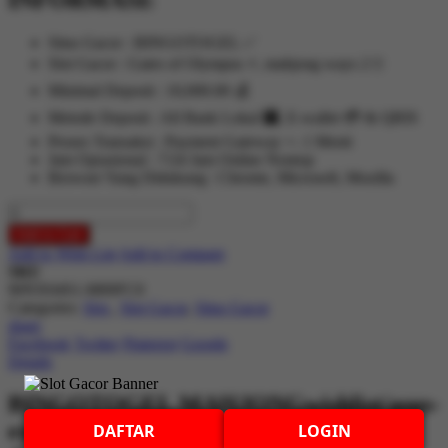
Situs Gacor : BINGOTOGEL ✅
Slot Gacor : Gates of Olympus ⚡, mahjong ways 2 🀄
Minimal Deposit : 10,000.00 💰
Metode Deposit : All Bank Lokal 🏧, E-wallet 💳 & QRIS
Proses Transaksi : Payment Gateway +- 1 Menit
Jam Oprasional : 7/24 Jam Online Nontop
Browser Yang Didukung : Chrome, Microsoft, Mozilla
Add to Cart
Add to Wish List
Add to Compare
SKU
90NX04S1-M00FC0
Categories:
Slot
,
Slot Gacor
,
Situs Gacor
share
Facebook
Twitter
Pinterest
Google
Details
BINGOTOGEL MAHJONGwishlist/asus-
expertbook-b3-flip-core-i5-1235u-8gb-
DAFTAR
LOGIN