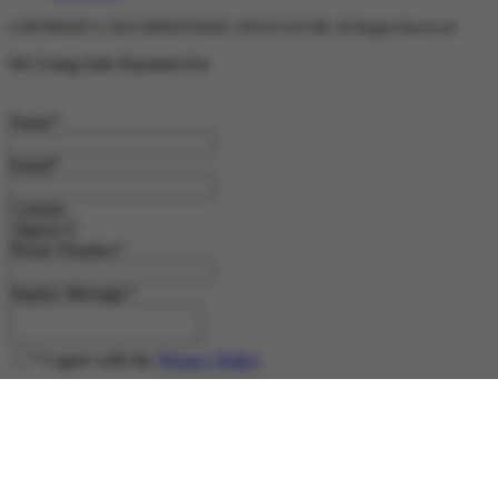
COPYRIGHT © 2025 BINGOTOGEL SITUS GACOR. All Rights Reserved
We Using Safe Payment For
Name
*
Email
*
Country
Phone Number
*
Inquiry Message
*
*
I agree with the
Privacy Policy