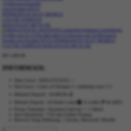
RP 1,000.00
INFORMASI:
Situs Gacor : BINGOTOGEL ✅
Slot Gacor : Gates of Olympus ⚡, mahjong ways 2 🀄
Minimal Deposit : 10,000.00 💰
Metode Deposit : All Bank Lokal 🏧, E-wallet 💳 & QRIS
Proses Transaksi : Payment Gateway +- 1 Menit
Jam Oprasional : 7/24 Jam Online Nontop
Browser Yang Didukung : Chrome, Microsoft, Mozilla