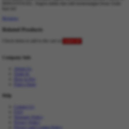
BINGOTOGEL. Segera daftar dan raih kemenangan besar Anda
hari ini!
Reviews
Related Products
Check items to add to the cart or
select all
Company Info
About Us
Trade In
How to Pay
Find a Store
Help
Contact Us
FAQ
Warranty Policy
Privacy Policy
Privacy and Cookie Policy