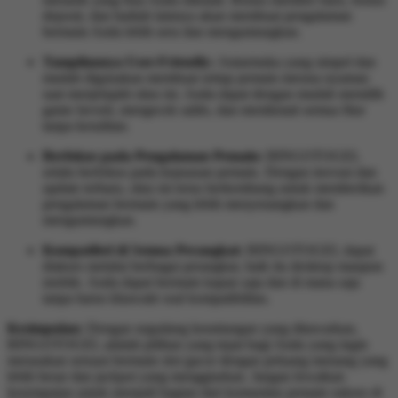
deposit, dan hadiah lainnya akan membuat pengalaman
bermain Anda lebih seru dan menguntungkan.
Tampilannya User-Friendly:
Antarmuka yang simpel dan
mudah digunakan membuat setiap pemain merasa nyaman
saat menjelajahi situs ini. Anda dapat dengan mudah memilih
game favorit, mengecek saldo, dan menikmati semua fitur
tanpa kesulitan.
Berfokus pada Pengalaman Pemain:
BINGOTOGEL
selalu berfokus pada kepuasan pemain. Dengan inovasi dan
update terbaru, situs ini terus berkembang untuk memberikan
pengalaman bermain yang lebih menyenangkan dan
menguntungkan.
Kompatibel di Semua Perangkat:
BINGOTOGEL dapat
diakses melalui berbagai perangkat, baik itu desktop maupun
mobile. Anda dapat bermain kapan saja dan di mana saja
tanpa harus khawatir soal kompatibilitas.
Kesimpulan:
Dengan segudang keuntungan yang ditawarkan,
BINGOTOGEL adalah pilihan yang tepat bagi Anda yang ingin
merasakan sensasi bermain slot gacor dengan peluang menang yang
lebih besar dan jackpot yang menggiurkan. Jangan lewatkan
kesempatan untuk menjadi bagian dari komunitas pemain sukses di