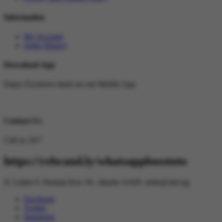
Information
My Account
Order History
Download App
Enjoy Exclusive deals on our Mobile App
Contact Us
Call us 24/7
https://rebrand.ly/whatsappbosstoto
Jl. Letjen S. Parman Kav. 81, Jakarta 11420.
order@slot.ng
Facebook
Twitter
Instagram