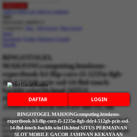
Add to Cart
Add to Wish List
Add to Compare
SKU
90NX04S1-M00FC0
Categories:
Slot
,
Slot Gacor
,
Situs Gacor
share
Facebook
Twitter
Pinterest
Google
Details
BINGOTOGEL
MAHJONGcomputing.htmlasus-
expertbook-b3-flip-core-i5-1235u-8gb-
ddr4-512gb-pcie-ssd-14-fhd-touch-
backlit-win11h.html SITUS
PERMAINAN SLOT MOBILE GACOR
DAFTAR
LOGIN
JAMINAN KEKAYAAN MUTLAK
BINGOTOGEL MAHJONGcomputing.htmlasus-
BINGOTOGEL MAHJONGcomputing.htmlasus-expertbook-
expertbook-b3-flip-core-i5-1235u-8gb-ddr4-512gb-pcie-ssd-
b3-flip-core-i5-1235u-8gb-ddr4-512gb-pcie-ssd-14-fhd-touch-
14-fhd-touch-backlit-win11h.html SITUS PERMAINAN
backlit-win11h.html slot permainan mobile untuk hp android
SLOT MOBILE GACOR JAMINAN KEKAYAAN
dan ios hari ini, aplikasi slot terbaik jaminan menang di