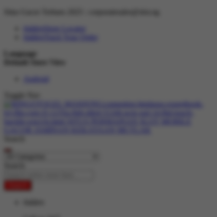
Situs Gacor Terbaru 2025 :
corporatesales@slot.ng
hidden
Store Locator
hidden
Track Your Order
Language
Default Store View
Android
Toggle Nav
Search
Search
Search
hidden