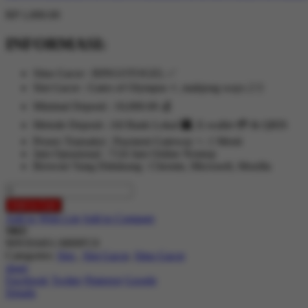
RP 1,000.00
INFORMASI:
Situs Gacor : BINGOTOGEL ✅
Slot Gacor : Gates of Olympus ⚡, mahjong ways 2 🀄
Minimal Deposit : 10,000.00 💰
Metode Deposit : All Bank Lokal 🏧, E-wallet 💳 & QRIS
Proses Transaksi : Payment Gateway +- 1 Menit
Jam Oprasional : 7/24 Jam Online Nontop
Browser Yang Didukung : Chrome, Microsoft, Mozilla
Add to Cart
Add to Wish List
Add to Compare
SKU
90NX04S1-M00FC0
Categories:
Slot
,
Slot Gacor
,
Situs Gacor
share
Facebook
Twitter
Pinterest
Google
Details