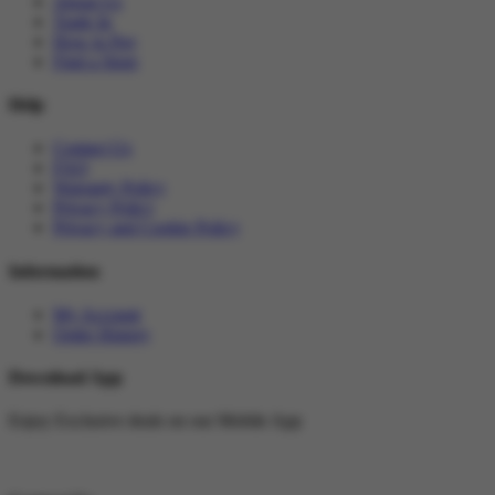
About Us
Trade In
How to Pay
Find a Store
Help
Contact Us
FAQ
Warranty Policy
Privacy Policy
Privacy and Cookie Policy
Information
My Account
Order History
Download App
Enjoy Exclusive deals on our Mobile App