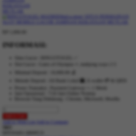
RP 1,000.00
INFORMASI:
Situs Gacor : BINGOTOGEL ✅
Slot Gacor : Gates of Olympus ⚡, mahjong ways 2 🀄
Minimal Deposit : 10,000.00 💰
Metode Deposit : All Bank Lokal 🏧, E-wallet 💳 & QRIS
Proses Transaksi : Payment Gateway +- 1 Menit
Jam Oprasional : 7/24 Jam Online Nontop
Browser Yang Didukung : Chrome, Microsoft, Mozilla
Add to Cart
Add to Wish List
Add to Compare
SKU
90NX04S1-M00FC0