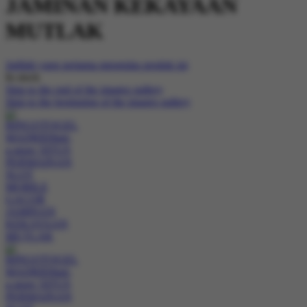
JAMINAN KEKAYAAN
MUTLAK
Jadilah yang pertama mengulas produk ini
In stock
Skip to the end of the images gallery
Skip to the beginning of the images gallery