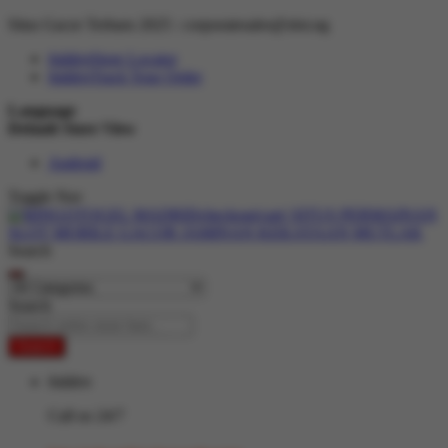
Situs Gacor Terbaru 2025 :
corporatesales@slot.ng
hidden
Store Locator
hidden
Track Your Order
Language
Default Store View
Android
Toggle Nav
Search
Search
Search
hidden
Call us 24/7