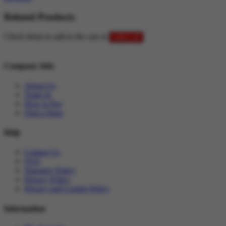
Related Products
Check items to add to the cart or
select all
Company Info
About Us
Trade In
How to Pay
Find a Store
Help
Contact Us
FAQ
Warranty Policy
Privacy Policy
Privacy and Cookie Policy
Information