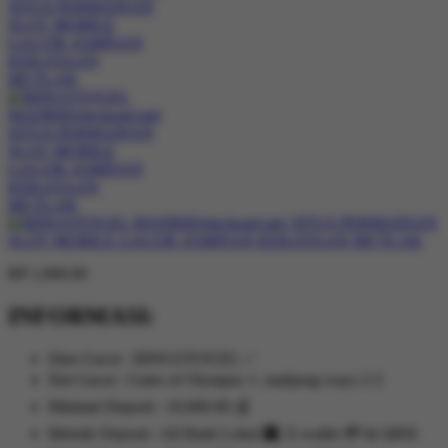
RP 1,000.00
INFORMASI:
Situs Gacor : BINGOTOGEL ✅
Slot Gacor : Gates of Olympus ⚡, mahjong ways 2 🀄
Minimal Deposit : 10,000.00 💰
Metode Deposit : All Bank Lokal 🏧, E-wallet 💳 & QRIS