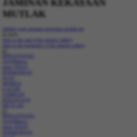
JAMINAN KEKAYAAN
MUTLAK
Jadilah yang pertama mengulas produk ini
In stock
Skip to the end of the images gallery
Skip to the beginning of the images gallery