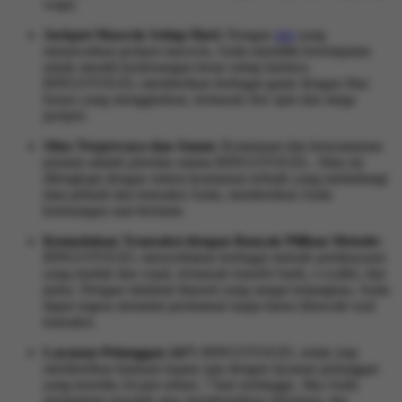
wajar.
Jackpot Maxwin Setiap Hari:
Dengan
slot
yang
menawarkan jackpot maxwin, Anda memiliki kesempatan
untuk meraih kemenangan besar setiap harinya.
BINGOTOGEL memberikan berbagai game dengan fitur
bonus yang menggiurkan, termasuk free spin dan mega
jackpot.
Situs Terpercaya dan Aman:
Keamanan dan kenyamanan
pemain adalah prioritas utama BINGOTOGEL. Situs ini
dilengkapi dengan sistem keamanan terbaik yang melindungi
data pribadi dan transaksi Anda, memberikan Anda
ketenangan saat bermain.
Kemudahan Transaksi dengan Banyak Pilihan Metode:
BINGOTOGEL menyediakan berbagai metode pembayaran
yang mudah dan cepat, termasuk transfer bank, e-wallet, dan
pulsa. Dengan minimal deposit yang sangat terjangkau, Anda
dapat segera memulai permainan tanpa harus khawatir soal
transaksi.
Layanan Pelanggan 24/7:
BINGOTOGEL selalu siap
memberikan bantuan kapan saja dengan layanan pelanggan
yang tersedia 24 jam sehari, 7 hari seminggu. Jika Anda
mengalami masalah atau membutuhkan informasi, tim