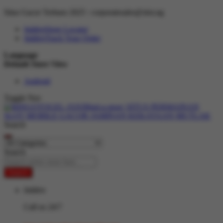
Situs Gacor Terbaru 2025 :
corporatesales@slot.ng
hidden
Store Locator
hidden
Track Your Order
Language
Default Store View
Android
Toggle Nav
Search
Search
Search
hidden
Call us 24/7