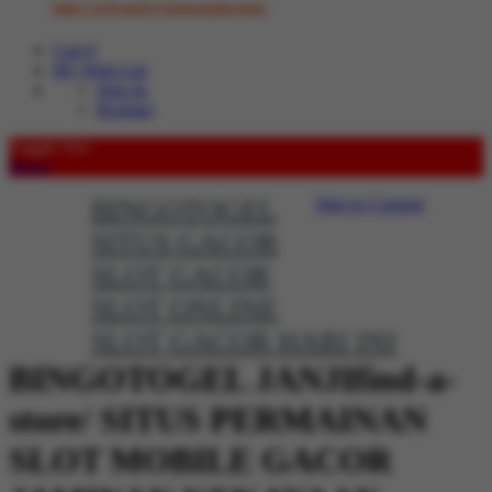
https://rebrand.ly/whatsappbosstoto
Cart
0
My Wish List
Sign In
Register
Toggle Nav
Menu
BINGOTOGEL
Skip to Content
SITUS GACOR
SLOT GACOR
SLOT ONLINE
SLOT GACOR HARI INI
BINGOTOGEL JANJIfind-a-
store/ SITUS PERMAINAN
SLOT MOBILE GACOR