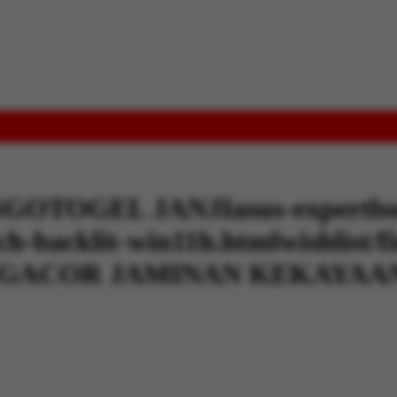
COR
SLOT GACOR
SLOT O
GOTOGEL JANJIasus-expertbook
h-backlit-win11h.htmlwishlist/fi
 GACOR JAMINAN KEKAYAA