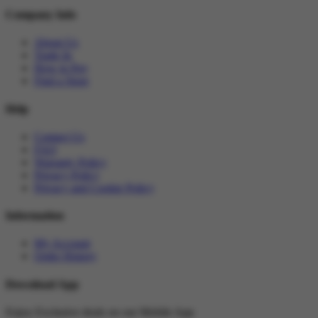
Company Info
About Us
Trade In
How to Pay
Find a Store
Help
Contact Us
FAQ
Warranty Policy
Privacy Policy
Privacy and Cookie Policy
Information
My Account
Order History
Download App
Enjoy Exclusive deals on our Mobile App