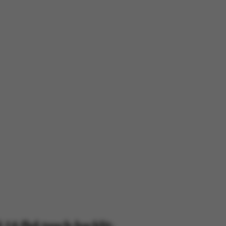
14-fhd-touch-backlit-