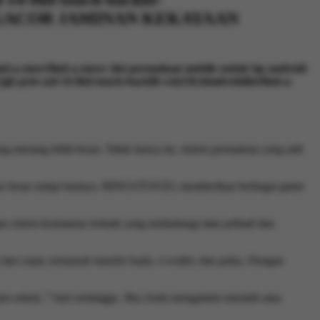
BILE GACOR JAMINAN KEKAYAAN
a-store/find-a-store/ slot permainan mobile untuk hp android
b-pcie-ssd-14-fhd-touch-backlit-win11h.htmlwishlist/find-a-
 menang lebih besar. Tidak hanya itu, sistem permainan yang adil
an besar setiap harinya. BINGOTOGEL memberikan berbagai game
sistem keamanan terbaik yang melindungi data pribadi dan
epat, termasuk transfer bank, e-wallet, dan pulsa. Dengan
 sehari, 7 hari seminggu. Jika Anda mengalami masalah atau