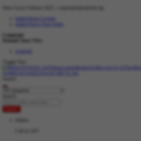
Situs Gacor Terbaru 2025 :
corporatesales@slot.ng
hidden
Store Locator
hidden
Track Your Order
Language
Default Store View
Android
Toggle Nav
Search
Search
Search
hidden
Call us 24/7