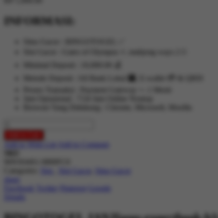
RP 1,000.00
INFORMASI:
Situs Gacor : BINGOTOGEL ✅
Slot Gacor : Gates of Olympus ⚡, mahjong ways 2 🀄
Minimal Deposit : 10,000.00 💰
Metode Deposit : All Bank Lokal 🏧, E-wallet 💳 & QRIS
Proses Transaksi : Payment Gateway +- 1 Menit
Jam Oprasional : 7/24 Jam Online Nontop
Browser Yang Didukung : Chrome, Microsoft, Mozilla
Add to Cart
Add to Wish List
Add to Compare
SKU
90NX04S1-M00FC0
Categories:
Slot
,
Slot Gacor
,
Situs Gacor
share
Facebook
Twitter
Pinterest
Google
Details
BINGOTOGEL JANJIasus-expertbook-b3-flip