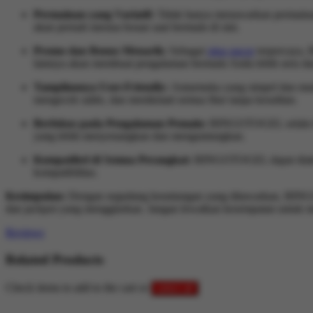
Permainan yang Variatif:
Tidak hanya menawarkan permainan
akan pernah merasa bosan saat bermain di sini.
Promo dan Bonus Menarik:
Sebagai
situs gacor
terpercaya,
lainnya akan membuat pengalaman bermain Anda lebih seru d
Tampilannya User-Friendly:
Antarmuka yang simpel dan mud
mengecek saldo, dan menikmati semua fitur tanpa kesulitan.
Berfokus pada Pengalaman Pemain:
BINGOTOGEL selalu ber
yang lebih menyenangkan dan menguntungkan.
Kompatibel di Semua Perangkat:
BINGOTOGEL dapat diakses 
kompatibilitas.
Kesimpulan:
Dengan segudang keuntungan yang ditawarkan, BINGOTO
dan jackpot yang menggiurkan. Jangan lewatkan kesempatan untuk m
Reviews
Related Products
Check items to add to the cart or
select all