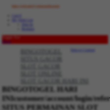
https://rebrand.ly/whatsappbosstoto
Cart
0
My Wish List
Sign In
Register
Toggle Nav
Menu
BINGOTOGEL
Skip to Content
SITUS GACOR
SLOT GACOR
SLOT ONLINE
SLOT GACOR HARI INI
BINGOTOGEL HARI
INIcustomer/account/logi
SITUS PERMAINAN SLOT