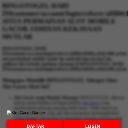
BINGOTOGEL HARI
INIcustomer/account/login/refere
SITUS PERMAINAN SLOT MOBILE
GACOR JAMINAN KEKAYAAN
MUTLAK
BINGOTOGEL HARI
INIcustomer/account/login/referer/aHR0cHM6Ly9zbG9
slot permainan mobile untuk hp android dan ios hari ini,
aplikasi slot terbaik jaminan menang di BINGOTOGEL HARI
INIcustomer/account/login/referer/aHR0cHM6Ly9zbG9
Mengapa Memilih BINGOTOGEL Sebagai Situs
Slot Gacor Hari Ini?
Slot Gacor yang Mudah Menang:
BINGOTOGEL dikenal
karena menyediakan berbagai pilihan
slot gacor
yang
memberikan peluang menang lebih besar. Tidak hanya itu,
sistem permainan yang adil dan transparan memungkinkan
setiap pemain merasakan kemenangan dengan peluang yang
wajar.
DAFTAR
LOGIN