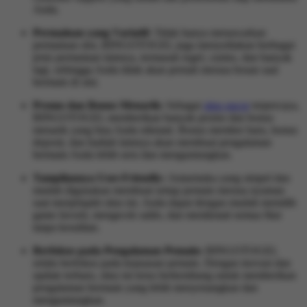
Anda.
Permainan yang Variatif:
Tidak hanya menawarkan
permainan slot, BINGOTOGEL juga menyediakan berbagai
jenis permainan lainnya, termasuk togel, casino, dan banyak
lagi, sehingga Anda tidak akan pernah merasa bosan saat
bermain di sini.
Promo dan Bonus Menarik:
Sebagai
situs gacor
terpercaya,
BINGOTOGEL memberikan banyak promo dan bonus
menarik yang bisa Anda nikmati. Bonus member baru, bonus
deposit, dan hadiah lainnya akan membuat pengalaman
bermain Anda lebih seru dan menguntungkan.
Tampilannya User-Friendly:
Antarmuka yang simpel dan
mudah digunakan membuat setiap pemain merasa nyaman
saat menjelajahi situs ini. Anda dapat dengan mudah memilih
game favorit, mengecek saldo, dan menikmati semua fitur
tanpa kesulitan.
Berfokus pada Pengalaman Pemain:
BINGOTOGEL
selalu berfokus pada kepuasan pemain. Dengan inovasi dan
update terbaru, situs ini terus berkembang untuk memberikan
pengalaman bermain yang lebih menyenangkan dan
menguntungkan.