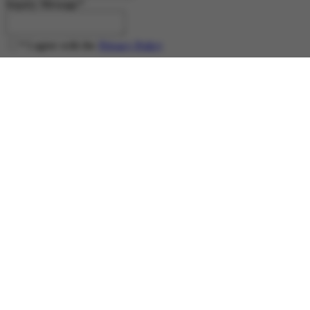
Inquiry Message
*
*
I agree with the
Privacy Policy