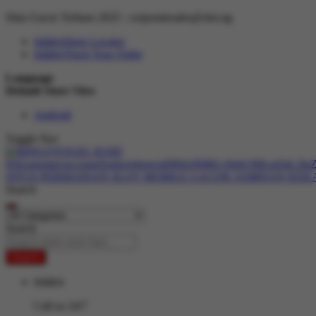
Situs Gacor Terbaru 2025 :
corporatesales@slot.ng
hidden
Store Locator
hidden
Track Your Order
Language
Default Store View
Android
Toggle Nav
Search
Search
Search
hidden
Call us 24/7