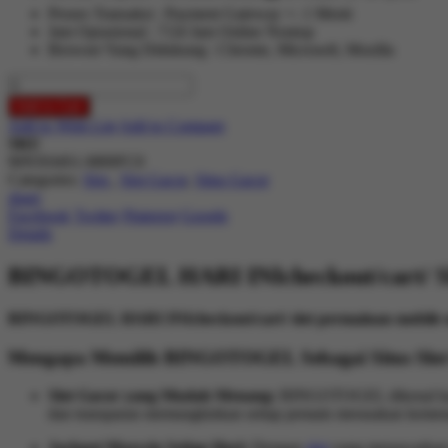
Proses Transaksi : Payment Gateway +- 1 Menit
Jam Oprasional : 7/24 Jam Online Nontop
Browser Yang Didukung : Chrome, Microsoft, Mozilla
Add to Cart
Add to Wish List
Add to Compare
SKU
90NX04S1-M00FC0
Categories:
Slot
,
Slot Gacor
,
Situs Gacor
share
Facebook
Twitter
Pinterest
Google
Details
BINGOTOGEL HARI INIcheckout/ca
BINGOTOGEL HARI INIcheckout/cart/ slot permainan mobile unt
Mengapa Memilih BINGOTOGEL Sebagai Situs Slot 
Slot Gacor yang Mudah Menang:
BINGOTOGEL dikenal kar
dan transparan memungkinkan setiap pemain merasakan kemen
Jackpot Maxwin Setiap Hari:
Dengan
slot
yang menawarkan 