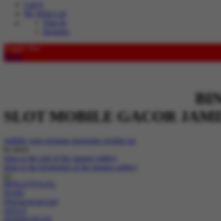
Cart
0
My Wish List
Sign In
Register
Toggle Nav
Menu
BINGOTOGEL
SITUS GA
SLOT GACOR HARI INI
BI
SLOT MOBILE GACOR JAM
Jadilah yang pertama mengulas produk ini
In stock
Skip to the end of the images gallery
Skip to the beginning of the images gallery