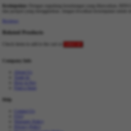
Kesimpulan:
Dengan segudang keuntungan yang ditawarkan, BINGOTO
dan jackpot yang menggiurkan. Jangan lewatkan kesempatan untuk m
Reviews
Related Products
Check items to add to the cart or
select all
Company Info
About Us
Trade In
How to Pay
Find a Store
Help
Contact Us
FAQ
Warranty Policy
Privacy Policy