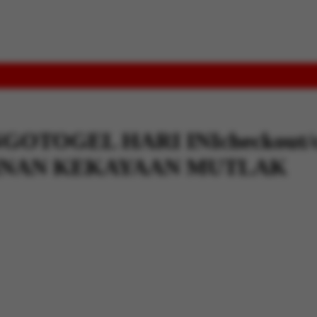
COR
SLOT GACOR
SLOT O
NGOTOGEL HARI INIcheckout/
INAN KEKAYAAN MUTLAK