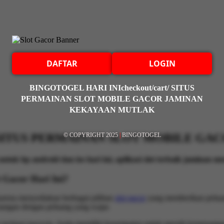
DAFTAR
LOGIN
BINGOTOGEL HARI INIcheckout/cart/ SITUS
PERMAINAN SLOT MOBILE GACOR JAMINAN
KEKAYAAN MUTLAK
rt/ SITUS PERMAINAN SLOT MOBILE 
© COPYRIGHT 2025
|
BINGOTOGEL
uk hp android dan ios hari ini, aplikasi slot terbaik jamina
Gacor Hari Ini?
ena menyediakan berbagai pilihan
slot gacor
yang memberikan peluang
angan dengan peluang yang wajar.
jackpot maxwin, Anda memiliki kesempatan untuk meraih kemenang